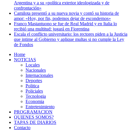
Argentina y a su «política exterior ideologizada y de
confrontación»
Camilota presentó a su nueva novia y contó su historia de
amor: «Hoy, por fin, podemos dejar de escondernos»
Franco Mastantuono se fue de Real Madrid y en Italia lo
recibió una multitud: jugará en Fiorentina
Escala el conflicto universitario: los rectores piden a la Justicia
que intime al Gobierno y aplique multas si no cumple la Ley
de Fondos
Home
NOTICIAS
Locales
Nacionales
Internacionales
Deportes
Politica
Policiales
Tecnologia
Economia
Entretenimiento
PROGRAMACION
QUIENES SOMOS?
TAPAS DE DIARIOS
Contacto