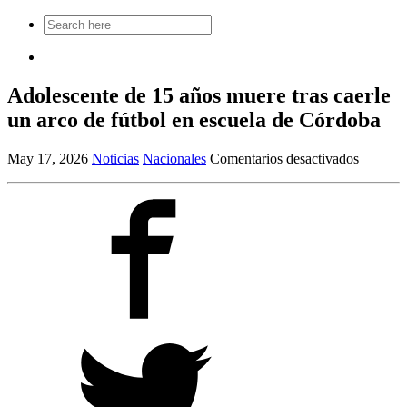
Search
for:
Adolescente de 15 años muere tras caerle
un arco de fútbol en escuela de Córdoba
en
May 17, 2026
Noticias
Nacionales
Comentarios desactivados
Adolesc
de
15
años
muere
tras
caerle
un
arco
de
fútbol
en
escuela
de
Córdob