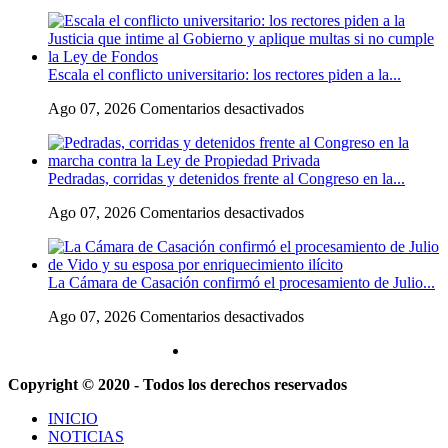
Dolor
de
en
la
Chubut:
crisis
murió
con
Escala el conflicto universitario: los rectores piden a la...
el
Argentina
intendente
y
en
Ago 07, 2026
Comentarios desactivados
de
a
Escala
Gaiman
su
el
en
«política
conflicto
medio
exterior
Pedradas, corridas y detenidos frente al Congreso en la...
universitario:
de
ideologizada
los
una
y
en
Ago 07, 2026
Comentarios desactivados
rectores
operación
de
Pedradas,
piden
confrontación»
corridas
a
y
la
La Cámara de Casación confirmó el procesamiento de Julio...
detenidos
Justicia
frente
que
en
Ago 07, 2026
Comentarios desactivados
al
intime
La
Congreso
al
Cámara
en
Gobierno
de
la
y
Copyright © 2020 - Todos los derechos reservados
Casación
marcha
aplique
confirmó
contra
multas
INICIO
el
la
si
NOTICIAS
procesamiento
Ley