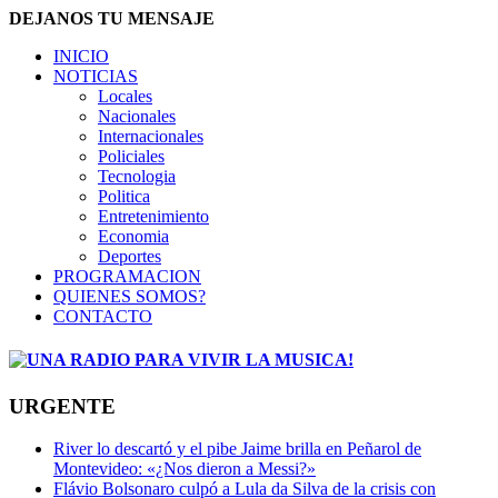
DEJANOS TU MENSAJE
INICIO
NOTICIAS
Locales
Nacionales
Internacionales
Policiales
Tecnologia
Politica
Entretenimiento
Economia
Deportes
PROGRAMACION
QUIENES SOMOS?
CONTACTO
URGENTE
River lo descartó y el pibe Jaime brilla en Peñarol de
Montevideo: «¿Nos dieron a Messi?»
Flávio Bolsonaro culpó a Lula da Silva de la crisis con