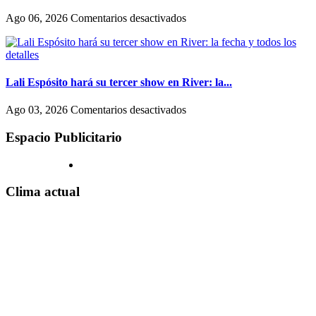
llegó
hombres
al
en
Ago 06, 2026
Comentarios desactivados
en
streaming:
Rosalía
Hollywood
canales
en
exclusivos
Argentina:
(uno
horarios,
en
accesos
Lali Espósito hará su tercer show en River: la...
un
a
shopping)
Movistar
en
Ago 03, 2026
Comentarios desactivados
y
Arena
Lali
que
y
Espósito
Espacio Publicitario
se
claves
hará
reproducen
para
su
por
el
tercer
todo
show
show
Clima actual
el
de
en
país
hoy,
River:
martes
la
4
fecha
de
y
agosto
todos
los
detalles