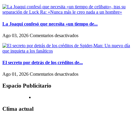
explorará
Ariana
uno
Grande
de
vuelve
los
a
capítulos
preocupar
La Joaqui confesó que necesita «un tiempo de...
más
a
oscuros
sus
en
Ago 03, 2026
Comentarios desactivados
de
fans
La
la
por
Joaqui
historia
extrema
confesó
de
delgadez,
que
los
a
necesita
El secreto por detrás de los créditos de...
Estados
días
«un
Unidos,
de
tiempo
en
Ago 01, 2026
Comentarios desactivados
a
inaugurar
de
El
riesgo
un
celibato»,
secreto
Espacio Publicitario
de
fondo
tras
por
incomodar
para
su
detrás
al
contribuir
separación
de
espectador
a
de
los
Clima actual
la
Luck
créditos
salud
Ra:
de
mental
«Nunca
Spider-
de
más
Man:
los
le
Un