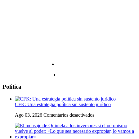
músicos
creo
nuevo
nada
día
a
que
un
inquieta
hombre»
a
los
fanáticos
Politica
CFK: Una estrategia política sin sustento jurídico
en
Ago 03, 2026
Comentarios desactivados
CFK:
Una
estrategia
política