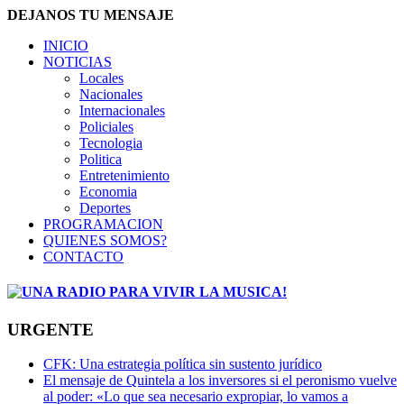
DEJANOS TU MENSAJE
INICIO
NOTICIAS
Locales
Nacionales
Internacionales
Policiales
Tecnologia
Politica
Entretenimiento
Economia
Deportes
PROGRAMACION
QUIENES SOMOS?
CONTACTO
URGENTE
CFK: Una estrategia política sin sustento jurídico
El mensaje de Quintela a los inversores si el peronismo vuelve
al poder: «Lo que sea necesario expropiar, lo vamos a