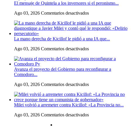
El mensaje de Quintela a los inversores si el peronismo...
sin
sustento
en
Ago 03, 2026
Comentarios desactivados
jurídico
El
mensaje
de
Quintela
La mano derecha de Kicillof le pidió a una IA que...
a
los
en
Ago 03, 2026
Comentarios desactivados
inversores
La
si
mano
el
derecha
peronismo
Avanza el proyecto del Gobierno para reconfigurar a
de
vuelve
Comodoro...
Kicillof
al
le
poder:
en
Ago 03, 2026
Comentarios desactivados
pidió
«Lo
Avanza
a
que
el
una
sea
proyecto
IA
necesario
Milei volvió a arremeter contra Kicillof: «La Provincia no...
del
que
expropiar,
Gobierno
diagnostique
lo
en
Ago 03, 2026
Comentarios desactivados
para
a
vamos
Milei
reconfigurar
Javier
a
volvió
a
Milei
expropiar»
a