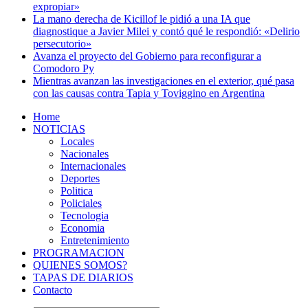
expropiar»
La mano derecha de Kicillof le pidió a una IA que
diagnostique a Javier Milei y contó qué le respondió: «Delirio
persecutorio»
Avanza el proyecto del Gobierno para reconfigurar a
Comodoro Py
Mientras avanzan las investigaciones en el exterior, qué pasa
con las causas contra Tapia y Toviggino en Argentina
Home
NOTICIAS
Locales
Nacionales
Internacionales
Deportes
Politica
Policiales
Tecnologia
Economia
Entretenimiento
PROGRAMACION
QUIENES SOMOS?
TAPAS DE DIARIOS
Contacto