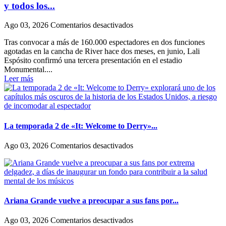
y todos los...
en
Ago 03, 2026
Comentarios desactivados
Lali
Tras convocar a más de 160.000 espectadores en dos funciones
Espósito
agotadas en la cancha de River hace dos meses, en junio, Lali
hará
Espósito confirmó una tercera presentación en el estadio
su
Monumental....
tercer
Leer más
show
en
River:
la
fecha
y
La temporada 2 de «It: Welcome to Derry»...
todos
los
en
Ago 03, 2026
Comentarios desactivados
detalles
La
temporada
2
de
«It:
Welcome
Ariana Grande vuelve a preocupar a sus fans por...
to
Derry»
en
Ago 03, 2026
Comentarios desactivados