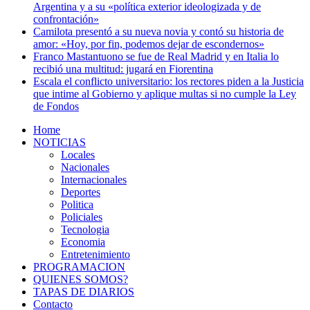
Argentina y a su «política exterior ideologizada y de
confrontación»
Camilota presentó a su nueva novia y contó su historia de
amor: «Hoy, por fin, podemos dejar de escondernos»
Franco Mastantuono se fue de Real Madrid y en Italia lo
recibió una multitud: jugará en Fiorentina
Escala el conflicto universitario: los rectores piden a la Justicia
que intime al Gobierno y aplique multas si no cumple la Ley
de Fondos
Home
NOTICIAS
Locales
Nacionales
Internacionales
Deportes
Politica
Policiales
Tecnologia
Economia
Entretenimiento
PROGRAMACION
QUIENES SOMOS?
TAPAS DE DIARIOS
Contacto