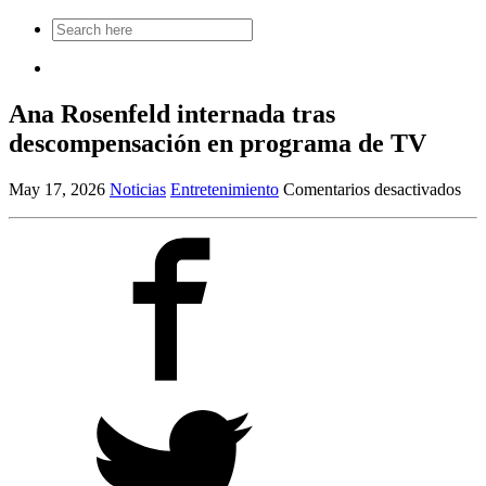
Search
for:
Ana Rosenfeld internada tras
descompensación en programa de TV
en
May 17, 2026
Noticias
Entretenimiento
Comentarios desactivados
An
Ros
int
tras
des
en
pro
de
TV