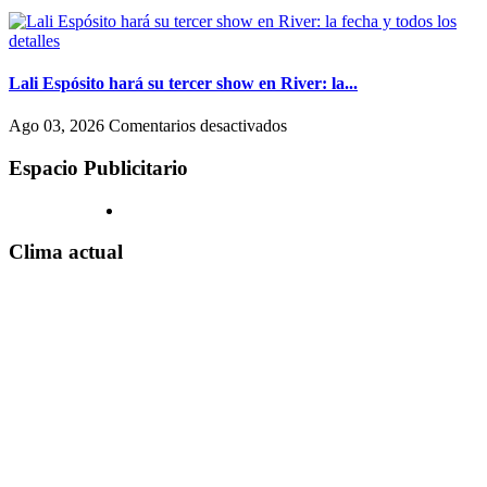
Rosalía
Hollywood
canales
en
exclusivos
Argentina:
(uno
horarios,
en
accesos
Lali Espósito hará su tercer show en River: la...
un
a
shopping)
Movistar
en
Ago 03, 2026
Comentarios desactivados
y
Arena
Lali
que
y
Espósito
Espacio Publicitario
se
claves
hará
reproducen
para
su
por
el
tercer
todo
show
show
Clima actual
el
de
en
país
hoy,
River:
martes
la
4
fecha
de
y
agosto
todos
los
detalles