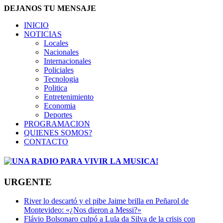
DEJANOS TU MENSAJE
INICIO
NOTICIAS
Locales
Nacionales
Internacionales
Policiales
Tecnologia
Politica
Entretenimiento
Economia
Deportes
PROGRAMACION
QUIENES SOMOS?
CONTACTO
URGENTE
River lo descartó y el pibe Jaime brilla en Peñarol de
Montevideo: «¿Nos dieron a Messi?»
Flávio Bolsonaro culpó a Lula da Silva de la crisis con