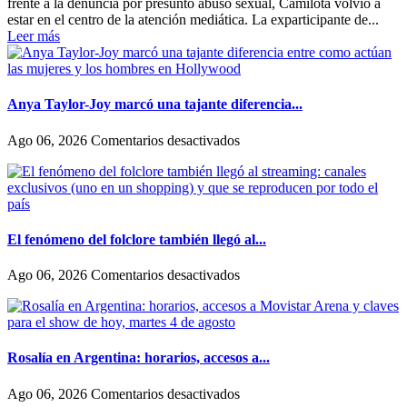
frente a la denuncia por presunto abuso sexual, Camilota volvió a
estar en el centro de la atención mediática. La exparticipante de...
Leer más
Anya Taylor-Joy marcó una tajante diferencia...
en
Ago 06, 2026
Comentarios desactivados
Anya
Taylor-
Joy
marcó
una
tajante
El fenómeno del folclore también llegó al...
diferencia
entre
en
Ago 06, 2026
Comentarios desactivados
como
El
actúan
fenómeno
las
del
mujeres
folclore
y
también
Rosalía en Argentina: horarios, accesos a...
los
llegó
hombres
al
en
Ago 06, 2026
Comentarios desactivados
en
streaming: