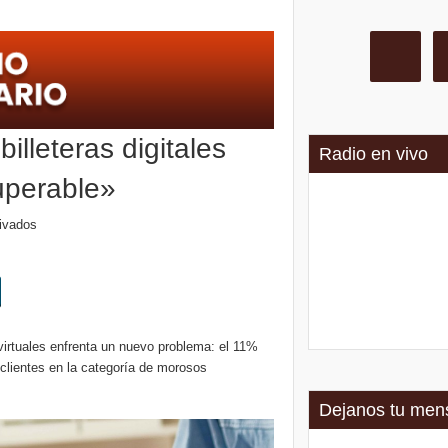
murió el intendente de Gaiman en medio de una operación
illeteras digitales
Radio en vivo
cuperable»
ivados
 virtuales enfrenta un nuevo problema: el 11%
clientes en la categoría de morosos
Dejanos tu men