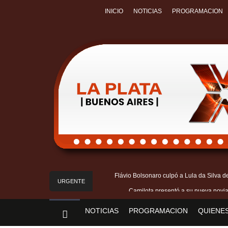
INICIO
NOTICIAS
PROGRAMACION
Flávio Bolsonaro culpó a Lula da Silva de
URGENTE
Camilota presentó a su nueva novia
Franco Mastantuono se fue de 
NOTICIAS
PROGRAMACION
QUIENE
Escala el conflicto universitario: los rectores 