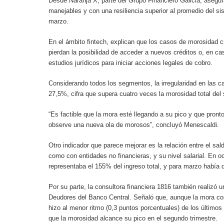
Desde Naranja X, parte del Grupo Financiero Galicia, asegu
manejables y con una resiliencia superior al promedio del s
marzo.
En el ámbito fintech, explican que los casos de morosidad cr
pierdan la posibilidad de acceder a nuevos créditos o, en c
estudios jurídicos para iniciar acciones legales de cobro.
Considerando todos los segmentos, la irregularidad en las c
27,5%, cifra que supera cuatro veces la morosidad total del 
“Es factible que la mora esté llegando a su pico y que pro
observe una nueva ola de morosos”, concluyó Menescaldi.
Otro indicador que parece mejorar es la relación entre el sa
como con entidades no financieras, y su nivel salarial. En o
representaba el 155% del ingreso total, y para marzo había
Por su parte, la consultora financiera 1816 también realizó u
Deudores del Banco Central. Señaló que, aunque la mora co
hizo al menor ritmo (0,3 puntos porcentuales) de los último
que la morosidad alcance su pico en el segundo trimestre.