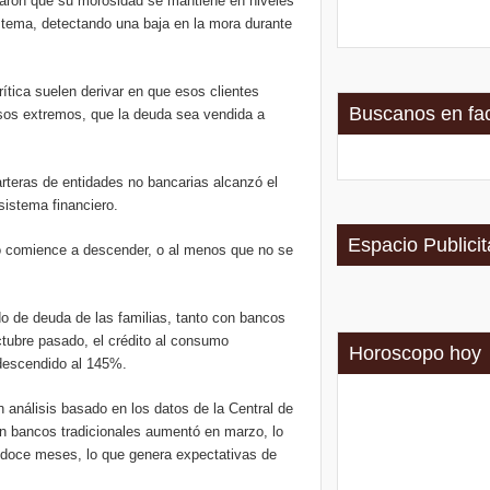
raron que su morosidad se mantiene en niveles
istema, detectando una baja en la mora durante
ítica suelen derivar en que esos clientes
Buscanos en fa
asos extremos, que la deuda sea vendida a
arteras de entidades no bancarias alcanzó el
sistema financiero.
Espacio Publicit
nto comience a descender, o al menos que no se
ldo de deuda de las familias, tanto con bancos
ctubre pasado, el crédito al consumo
Horoscopo hoy
 descendido al 145%.
n análisis basado en los datos de la Central de
n bancos tradicionales aumentó en marzo, lo
s doce meses, lo que genera expectativas de