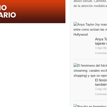
abuso sexual, Camilota v
de la atención mediática
Anya T
tajante 
Ago 06
Comentari
El fenó
también 
Ago 06
Comentari