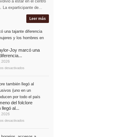
olvió a estar en el centro
. La exparticipante de...
Leer más
aylor-Joy marcó una
diferencia...
, 2026
os desactivados
meno del folclore
llegó al...
, 2026
os desactivados