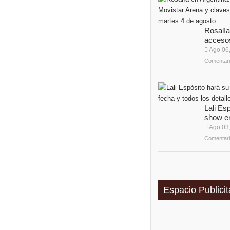
Rosalía
accesos
Ago 06
Comentari
Lali Es
show en 
Ago 03
Comentari
Espacio Publicit