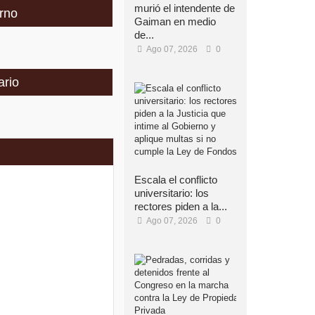
murió el intendente de
rno
Gaiman en medio
de...
Ago 07, 2026
0
ario
Escala el conflicto
universitario: los
rectores piden a la...
Ago 07, 2026
0