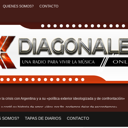
QUIENES SOMOS?
CONTACTO
 la crisis con Argentina y a su «política exterior ideologizada y de confrontación»
 y contó su historia de amor: «Hoy, por fin, podemos dejar de escondernos»
Real Madrid y en Italia lo recibió una multitud: jugará en Fiorentina
S SOMOS?
TAPAS DE DIARIOS
CONTACTO
piden a la Justicia que intime al Gobierno y aplique multas si no cumple la Ley de F