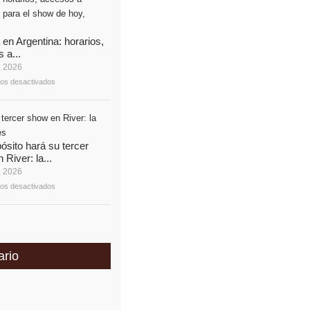
 en Argentina: horarios,
 a...
, 2026
os desactivados
pósito hará su tercer
River: la...
, 2026
os desactivados
ario