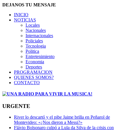
DEJANOS TU MENSAJE
INICIO
NOTICIAS
Locales
Nacionales
Internacionales
Policiales
Tecnologia
Politica
Entretenimiento
Economia
Deportes
PROGRAMACION
QUIENES SOMOS?
CONTACTO
URGENTE
River lo descartó y el pibe Jaime brilla en Peñarol de
Montevideo: «¿Nos dieron a Messi?»
Flávio Bolsonaro culpó a Lula da Silva de la crisis con