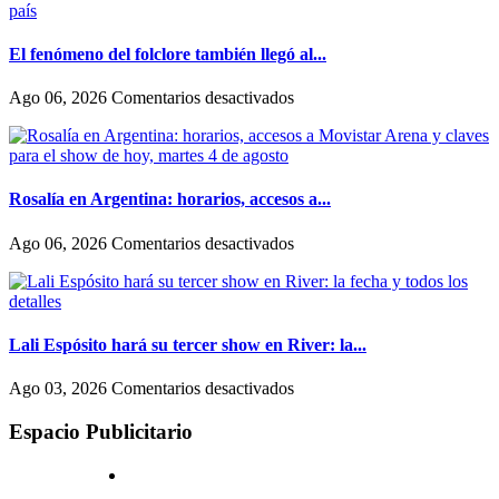
marcó
una
tajante
El fenómeno del folclore también llegó al...
diferencia
entre
en
Ago 06, 2026
Comentarios desactivados
como
El
actúan
fenómeno
las
del
mujeres
folclore
y
también
Rosalía en Argentina: horarios, accesos a...
los
llegó
hombres
al
en
Ago 06, 2026
Comentarios desactivados
en
streaming:
Rosalía
Hollywood
canales
en
exclusivos
Argentina:
(uno
horarios,
en
accesos
Lali Espósito hará su tercer show en River: la...
un
a
shopping)
Movistar
en
Ago 03, 2026
Comentarios desactivados
y
Arena
Lali
que
y
Espósito
Espacio Publicitario
se
claves
hará
reproducen
para
su
por
el
tercer
todo