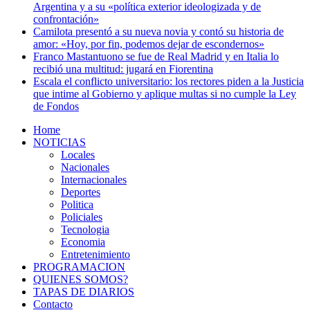
Argentina y a su «política exterior ideologizada y de
confrontación»
Camilota presentó a su nueva novia y contó su historia de
amor: «Hoy, por fin, podemos dejar de escondernos»
Franco Mastantuono se fue de Real Madrid y en Italia lo
recibió una multitud: jugará en Fiorentina
Escala el conflicto universitario: los rectores piden a la Justicia
que intime al Gobierno y aplique multas si no cumple la Ley
de Fondos
Home
NOTICIAS
Locales
Nacionales
Internacionales
Deportes
Politica
Policiales
Tecnologia
Economia
Entretenimiento
PROGRAMACION
QUIENES SOMOS?
TAPAS DE DIARIOS
Contacto