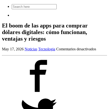
Search
for:
El boom de las apps para comprar
dólares digitales: cómo funcionan,
ventajas y riesgos
en
May 17, 2026
Noticias
Tecnologia
Comentarios desactivados
El
boom
de
las
apps
para
comprar
dólares
digitales
cómo
funciona
ventajas
y