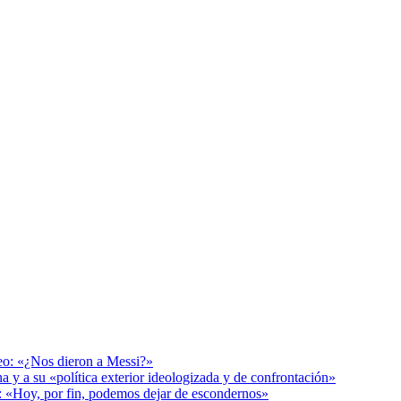
deo: «¿Nos dieron a Messi?»
a y a su «política exterior ideologizada y de confrontación»
r: «Hoy, por fin, podemos dejar de escondernos»