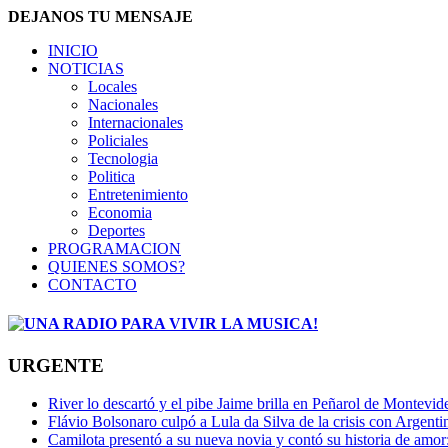
DEJANOS TU MENSAJE
INICIO
NOTICIAS
Locales
Nacionales
Internacionales
Policiales
Tecnologia
Politica
Entretenimiento
Economia
Deportes
PROGRAMACION
QUIENES SOMOS?
CONTACTO
URGENTE
River lo descartó y el pibe Jaime brilla en Peñarol de Montevi
Flávio Bolsonaro culpó a Lula da Silva de la crisis con Argentin
Camilota presentó a su nueva novia y contó su historia de amo