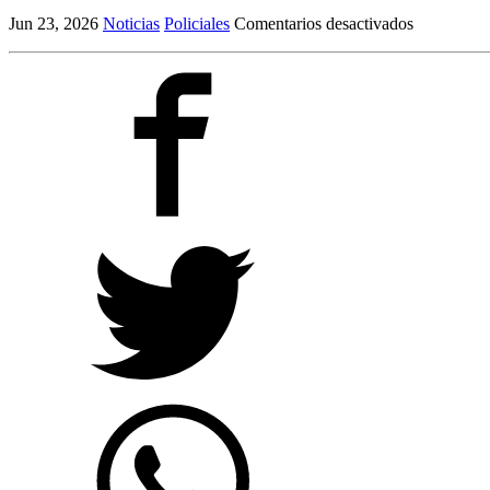
en
Jun 23, 2026
Noticias
Policiales
Comentarios desactivados
El
drama
de
un
ídolo
del
fútbol
del
interior:
su
hermano
mató
a
su
mamá