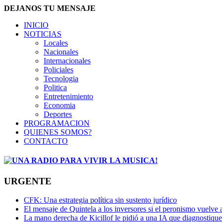
DEJANOS TU MENSAJE
INICIO
NOTICIAS
Locales
Nacionales
Internacionales
Policiales
Tecnologia
Politica
Entretenimiento
Economia
Deportes
PROGRAMACION
QUIENES SOMOS?
CONTACTO
URGENTE
CFK: Una estrategia política sin sustento jurídico
El mensaje de Quintela a los inversores si el peronismo vuelve 
La mano derecha de Kicillof le pidió a una IA que diagnostique 