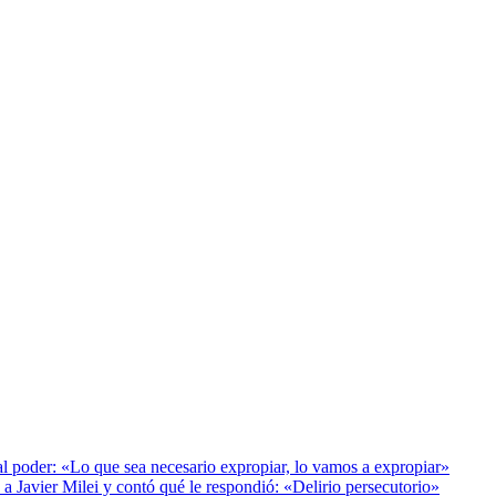
al poder: «Lo que sea necesario expropiar, lo vamos a expropiar»
a Javier Milei y contó qué le respondió: «Delirio persecutorio»