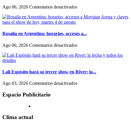
diferencia
escondernos»
entre
en
Ago 06, 2026
Comentarios desactivados
como
El
actúan
fenómeno
las
del
mujeres
folclore
y
también
Rosalía en Argentina: horarios, accesos a...
los
llegó
hombres
al
en
Ago 06, 2026
Comentarios desactivados
en
streaming:
Rosalía
Hollywood
canales
en
exclusivos
Argentina:
(uno
horarios,
en
accesos
Lali Espósito hará su tercer show en River: la...
un
a
shopping)
Movistar
en
Ago 03, 2026
Comentarios desactivados
y
Arena
Lali
que
y
Espósito
Espacio Publicitario
se
claves
hará
reproducen
para
su
por
el
tercer
todo
show
show
Clima actual
el
de
en
país
hoy,
River:
martes
la