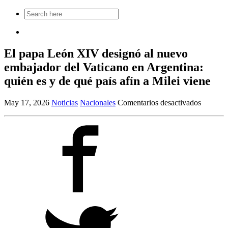
Search
for:
El papa León XIV designó al nuevo
embajador del Vaticano en Argentina:
quién es y de qué país afín a Milei viene
en
May 17, 2026
Noticias
Nacionales
Comentarios desactivados
El
papa
León
XIV
designó
al
nuevo
embajad
del
Vatican
en
Argentin
quién