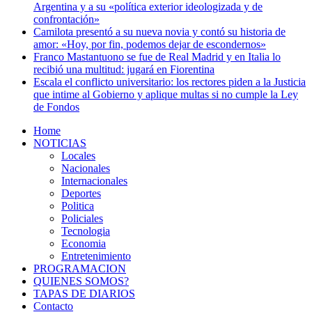
Argentina y a su «política exterior ideologizada y de
confrontación»
Camilota presentó a su nueva novia y contó su historia de
amor: «Hoy, por fin, podemos dejar de escondernos»
Franco Mastantuono se fue de Real Madrid y en Italia lo
recibió una multitud: jugará en Fiorentina
Escala el conflicto universitario: los rectores piden a la Justicia
que intime al Gobierno y aplique multas si no cumple la Ley
de Fondos
Home
NOTICIAS
Locales
Nacionales
Internacionales
Deportes
Politica
Policiales
Tecnologia
Economia
Entretenimiento
PROGRAMACION
QUIENES SOMOS?
TAPAS DE DIARIOS
Contacto