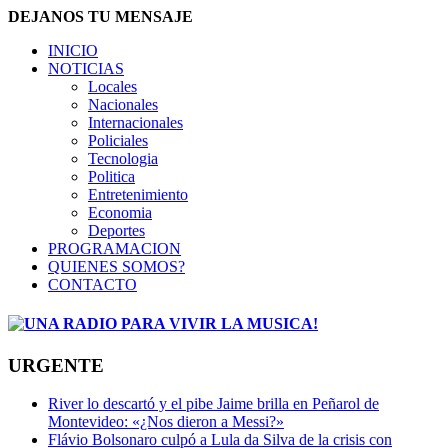
DEJANOS TU MENSAJE
INICIO
NOTICIAS
Locales
Nacionales
Internacionales
Policiales
Tecnologia
Politica
Entretenimiento
Economia
Deportes
PROGRAMACION
QUIENES SOMOS?
CONTACTO
URGENTE
River lo descartó y el pibe Jaime brilla en Peñarol de
Montevideo: «¿Nos dieron a Messi?»
Flávio Bolsonaro culpó a Lula da Silva de la crisis con