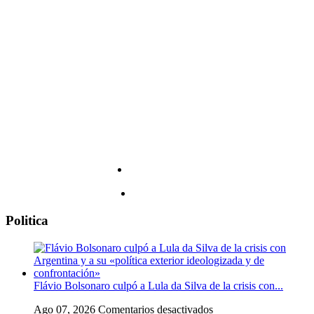
4
fecha
de
y
agosto
todos
los
detalles
Politica
Flávio Bolsonaro culpó a Lula da Silva de la crisis con...
en
Ago 07, 2026
Comentarios desactivados