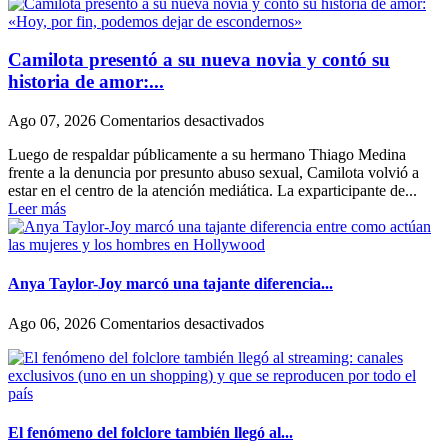
Camilota presentó a su nueva novia y contó su
historia de amor:...
en
Ago 07, 2026
Comentarios desactivados
Camilota
Luego de respaldar públicamente a su hermano Thiago Medina
presentó
frente a la denuncia por presunto abuso sexual, Camilota volvió a
a
estar en el centro de la atención mediática. La exparticipante de...
su
Leer más
nueva
novia
y
contó
su
Anya Taylor-Joy marcó una tajante diferencia...
historia
de
en
Ago 06, 2026
Comentarios desactivados
amor:
Anya
«Hoy,
Taylor-
por
Joy
fin,
marcó
podemos
una
dejar
tajante
El fenómeno del folclore también llegó al...
de