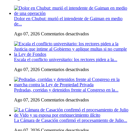
Flávio
Bolsonaro
culpó
Dolor en Chubut: murió el intendente de Gaiman en medio
a
de...
Lula
da
en
Ago 07, 2026
Comentarios desactivados
Silva
Dolor
de
en
la
Chubut:
crisis
murió
con
Escala el conflicto universitario: los rectores piden a la...
el
Argentina
intendente
y
en
Ago 07, 2026
Comentarios desactivados
de
a
Escala
Gaiman
su
el
en
«política
conflicto
medio
exterior
Pedradas, corridas y detenidos frente al Congreso en la...
universitario:
de
ideologizada
los
una
y
en
Ago 07, 2026
Comentarios desactivados
rectores
operación
de
Pedradas,
piden
confrontación»
corridas
a
y
la
La Cámara de Casación confirmó el procesamiento de Julio...
detenidos
Justicia
frente
que
en
Ago 07, 2026
Comentarios desactivados