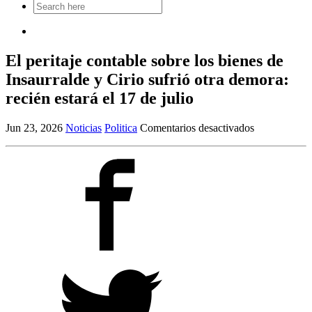
Search
for:
El peritaje contable sobre los bienes de
Insaurralde y Cirio sufrió otra demora:
recién estará el 17 de julio
en
Jun 23, 2026
Noticias
Politica
Comentarios desactivados
El
peritaje
contable
sobre
los
bienes
de
Insaurralde
y
Cirio
sufrió
otra
demora:
recién