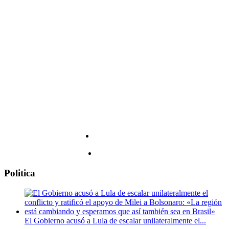
Derry»
explorará
uno
de
los
capítulos
más
oscuros
de
la
historia
de
los
Estados
Unidos,
a
riesgo
de
incomodar
Politica
al
espectador
El Gobierno acusó a Lula de escalar unilateralmente el...