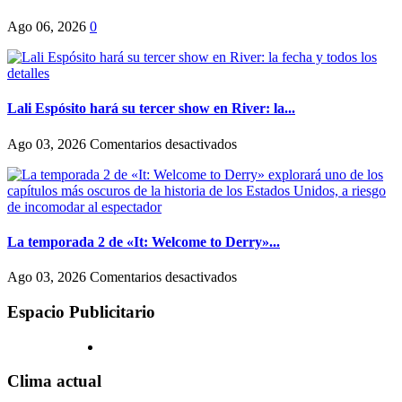
Ago 06, 2026
0
Lali Espósito hará su tercer show en River: la...
en
Ago 03, 2026
Comentarios desactivados
Lali
Espósito
hará
su
tercer
show
La temporada 2 de «It: Welcome to Derry»...
en
River:
en
Ago 03, 2026
Comentarios desactivados
la
La
fecha
temporada
Espacio Publicitario
y
2
todos
de
los
«It:
detalles
Welcome
Clima actual
to