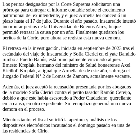
Los peritos designados por la Corte Suprema solicitaron una
prórroga para entregar el informe contable sobre el crecimiento
patrimonial del ex intendente, y el juez Armella les concedió un
plazo hasta el 17 de julio. Durante el año pasado, Insaurralde intentó
incorporar peritos de la Universidad de Buenos Aires, lo que
permitió retrasar la causa por un año. Finalmente quedaron los
peritos de la Corte, pero ahora se registra esta nueva demora.
El retraso en la investigación, iniciada en septiembre de 2023 tras el
escándalo del viaje de Insaurralde y Sofía Clerici en el yate Bandido
rumbo a Puerto Banús, está principalmente vinculado al juez
Ernesto Kreplak, hermano del ministro de Salud bonaerense Axel
Kicillof. Kreplak, al igual que Armella desde este año, subroga el
Juzgado Federal N° 2 de Lomas de Zamora, actualmente vacante.
Además, el juez aceptó la recusación presentada por los abogados
de la modelo Sofía Clerici contra el perito tasador Ramón Cereijo,
debido a que este había asesorado a Poder Ciudadano, querellante
en la causa, en otro expediente. Su reemplazo generará una nueva
demora en el proceso.
Mientras tanto, el fiscal solicitó la apertura y análisis de los
dispositivos electrónicos incautados el domingo pasado en una de
las residencias de Cirio.