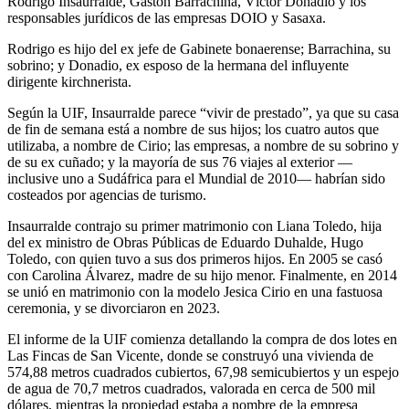
Rodrigo Insaurralde, Gastón Barrachina, Víctor Donadio y los
responsables jurídicos de las empresas DOIO y Sasaxa.
Rodrigo es hijo del ex jefe de Gabinete bonaerense; Barrachina, su
sobrino; y Donadio, ex esposo de la hermana del influyente
dirigente kirchnerista.
Según la UIF, Insaurralde parece “vivir de prestado”, ya que su casa
de fin de semana está a nombre de sus hijos; los cuatro autos que
utilizaba, a nombre de Cirio; las empresas, a nombre de su sobrino y
de su ex cuñado; y la mayoría de sus 76 viajes al exterior —
inclusive uno a Sudáfrica para el Mundial de 2010— habrían sido
costeados por agencias de turismo.
Insaurralde contrajo su primer matrimonio con Liana Toledo, hija
del ex ministro de Obras Públicas de Eduardo Duhalde, Hugo
Toledo, con quien tuvo a sus dos primeros hijos. En 2005 se casó
con Carolina Álvarez, madre de su hijo menor. Finalmente, en 2014
se unió en matrimonio con la modelo Jesica Cirio en una fastuosa
ceremonia, y se divorciaron en 2023.
El informe de la UIF comienza detallando la compra de dos lotes en
Las Fincas de San Vicente, donde se construyó una vivienda de
574,88 metros cuadrados cubiertos, 67,98 semicubiertos y un espejo
de agua de 70,7 metros cuadrados, valorada en cerca de 500 mil
dólares, mientras la propiedad estaba a nombre de la empresa