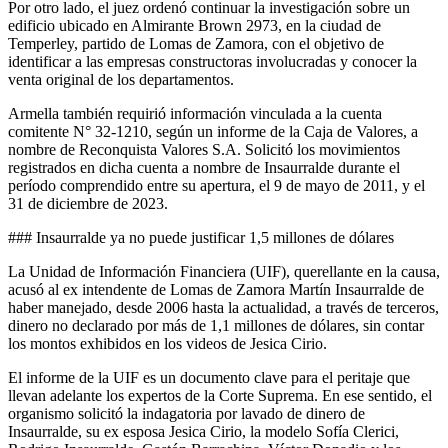
Por otro lado, el juez ordenó continuar la investigación sobre un
edificio ubicado en Almirante Brown 2973, en la ciudad de
Temperley, partido de Lomas de Zamora, con el objetivo de
identificar a las empresas constructoras involucradas y conocer la
venta original de los departamentos.
Armella también requirió información vinculada a la cuenta
comitente N° 32-1210, según un informe de la Caja de Valores, a
nombre de Reconquista Valores S.A. Solicitó los movimientos
registrados en dicha cuenta a nombre de Insaurralde durante el
período comprendido entre su apertura, el 9 de mayo de 2011, y el
31 de diciembre de 2023.
### Insaurralde ya no puede justificar 1,5 millones de dólares
La Unidad de Información Financiera (UIF), querellante en la causa,
acusó al ex intendente de Lomas de Zamora Martín Insaurralde de
haber manejado, desde 2006 hasta la actualidad, a través de terceros,
dinero no declarado por más de 1,1 millones de dólares, sin contar
los montos exhibidos en los videos de Jesica Cirio.
El informe de la UIF es un documento clave para el peritaje que
llevan adelante los expertos de la Corte Suprema. En ese sentido, el
organismo solicitó la indagatoria por lavado de dinero de
Insaurralde, su ex esposa Jesica Cirio, la modelo Sofía Clerici,