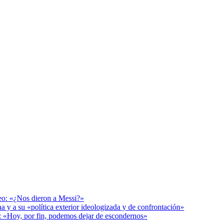
deo: «¿Nos dieron a Messi?»
a y a su «política exterior ideologizada y de confrontación»
r: «Hoy, por fin, podemos dejar de escondernos»