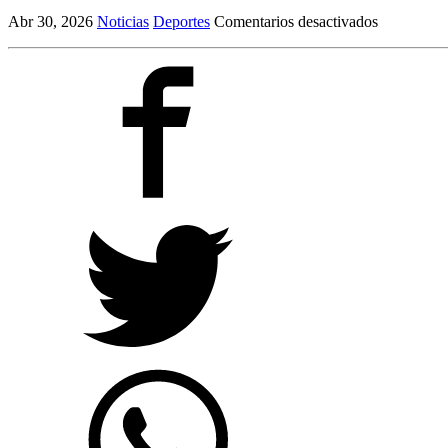
en
Abr 30, 2026
Noticias
Deportes
Comentarios desactivados
Esteban
Andrada
recibió
una
histórica
sanción
por
su
piña
en
España:
trece
partidos
de
suspensión