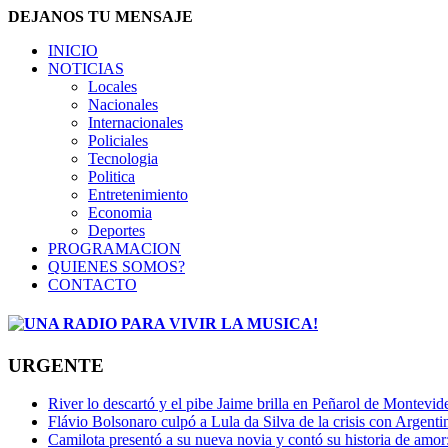
DEJANOS TU MENSAJE
INICIO
NOTICIAS
Locales
Nacionales
Internacionales
Policiales
Tecnologia
Politica
Entretenimiento
Economia
Deportes
PROGRAMACION
QUIENES SOMOS?
CONTACTO
URGENTE
River lo descartó y el pibe Jaime brilla en Peñarol de Montevi
Flávio Bolsonaro culpó a Lula da Silva de la crisis con Argentin
Camilota presentó a su nueva novia y contó su historia de amo