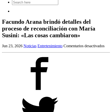
Search
for:
Facundo Arana brindó detalles del
proceso de reconciliación con María
Susini: «Las cosas cambiaron»
en
Jun 23, 2026
Noticias
Entretenimiento
Comentarios desactivados
Fac
Ara
brin
detal
del
proc
de
reco
con
Marí
Susin
«Las
cosa
camb