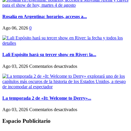
Rosalía en Argentina: horarios, accesos a...
Ago 06, 2026
0
Lali Espósito hará su tercer show en River: la...
en
Ago 03, 2026
Comentarios desactivados
Lali
Espósito
hará
su
tercer
show
La temporada 2 de «It: Welcome to Derry»...
en
River:
en
Ago 03, 2026
Comentarios desactivados
la
La
fecha
temporada
Espacio Publicitario
y
2
todos
de