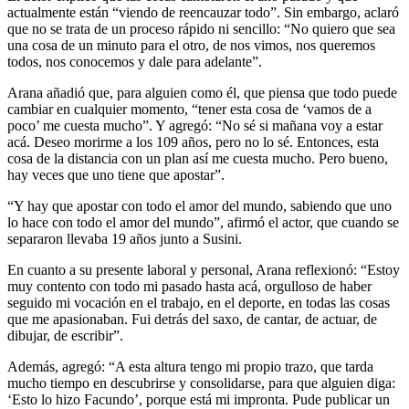
actualmente están “viendo de reencauzar todo”. Sin embargo, aclaró
que no se trata de un proceso rápido ni sencillo: “No quiero que sea
una cosa de un minuto para el otro, de nos vimos, nos queremos
todos, nos conocemos y dale para adelante”.
Arana añadió que, para alguien como él, que piensa que todo puede
cambiar en cualquier momento, “tener esta cosa de ‘vamos de a
poco’ me cuesta mucho”. Y agregó: “No sé si mañana voy a estar
acá. Deseo morirme a los 109 años, pero no lo sé. Entonces, esta
cosa de la distancia con un plan así me cuesta mucho. Pero bueno,
hay veces que uno tiene que apostar”.
“Y hay que apostar con todo el amor del mundo, sabiendo que uno
lo hace con todo el amor del mundo”, afirmó el actor, que cuando se
separaron llevaba 19 años junto a Susini.
En cuanto a su presente laboral y personal, Arana reflexionó: “Estoy
muy contento con todo mi pasado hasta acá, orgulloso de haber
seguido mi vocación en el trabajo, en el deporte, en todas las cosas
que me apasionaban. Fui detrás del saxo, de cantar, de actuar, de
dibujar, de escribir”.
Además, agregó: “A esta altura tengo mi propio trazo, que tarda
mucho tiempo en descubrirse y consolidarse, para que alguien diga:
‘Esto lo hizo Facundo’, porque está mi impronta. Pude publicar un