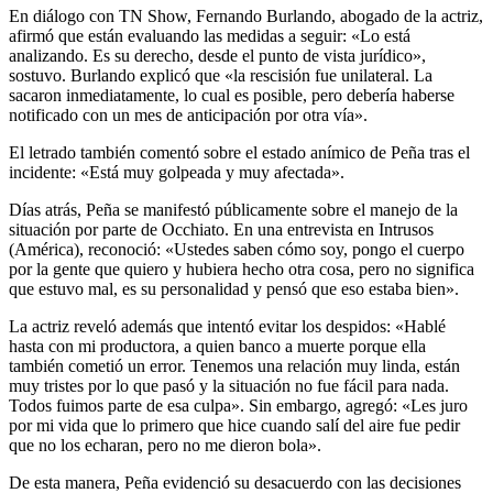
En diálogo con TN Show, Fernando Burlando, abogado de la actriz,
afirmó que están evaluando las medidas a seguir: «Lo está
analizando. Es su derecho, desde el punto de vista jurídico»,
sostuvo. Burlando explicó que «la rescisión fue unilateral. La
sacaron inmediatamente, lo cual es posible, pero debería haberse
notificado con un mes de anticipación por otra vía».
El letrado también comentó sobre el estado anímico de Peña tras el
incidente: «Está muy golpeada y muy afectada».
Días atrás, Peña se manifestó públicamente sobre el manejo de la
situación por parte de Occhiato. En una entrevista en Intrusos
(América), reconoció: «Ustedes saben cómo soy, pongo el cuerpo
por la gente que quiero y hubiera hecho otra cosa, pero no significa
que estuvo mal, es su personalidad y pensó que eso estaba bien».
La actriz reveló además que intentó evitar los despidos: «Hablé
hasta con mi productora, a quien banco a muerte porque ella
también cometió un error. Tenemos una relación muy linda, están
muy tristes por lo que pasó y la situación no fue fácil para nada.
Todos fuimos parte de esa culpa». Sin embargo, agregó: «Les juro
por mi vida que lo primero que hice cuando salí del aire fue pedir
que no los echaran, pero no me dieron bola».
De esta manera, Peña evidenció su desacuerdo con las decisiones