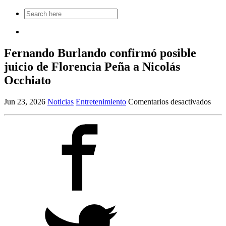
Search
for:
Fernando Burlando confirmó posible
juicio de Florencia Peña a Nicolás
Occhiato
en
Jun 23, 2026
Noticias
Entretenimiento
Comentarios desactivados
Fern
Burl
conf
posi
juici
de
Flor
Peña
a
Nico
Occh