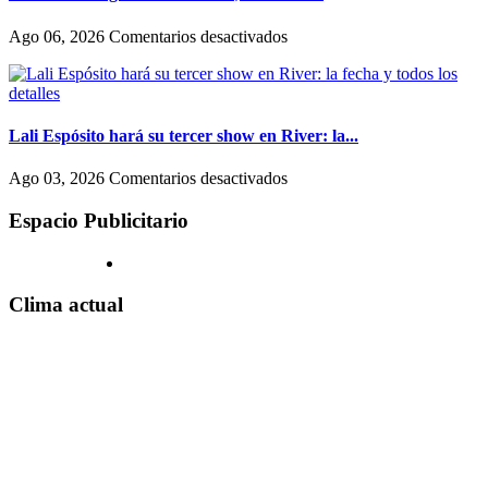
los
llegó
hombres
al
en
Ago 06, 2026
Comentarios desactivados
en
streaming:
Rosalía
Hollywood
canales
en
exclusivos
Argentina:
(uno
horarios,
en
accesos
Lali Espósito hará su tercer show en River: la...
un
a
shopping)
Movistar
en
Ago 03, 2026
Comentarios desactivados
y
Arena
Lali
que
y
Espósito
Espacio Publicitario
se
claves
hará
reproducen
para
su
por
el
tercer
todo
show
show
Clima actual
el
de
en
país
hoy,
River:
martes
la
4
fecha
de
y
agosto
todos
los
detalles