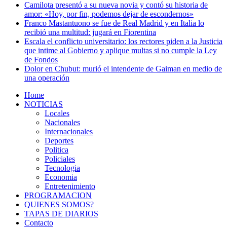
Camilota presentó a su nueva novia y contó su historia de
amor: «Hoy, por fin, podemos dejar de escondernos»
Franco Mastantuono se fue de Real Madrid y en Italia lo
recibió una multitud: jugará en Fiorentina
Escala el conflicto universitario: los rectores piden a la Justicia
que intime al Gobierno y aplique multas si no cumple la Ley
de Fondos
Dolor en Chubut: murió el intendente de Gaiman en medio de
una operación
Home
NOTICIAS
Locales
Nacionales
Internacionales
Deportes
Politica
Policiales
Tecnologia
Economia
Entretenimiento
PROGRAMACION
QUIENES SOMOS?
TAPAS DE DIARIOS
Contacto