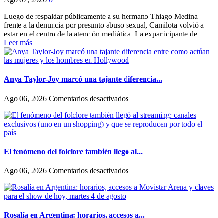
Luego de respaldar públicamente a su hermano Thiago Medina
frente a la denuncia por presunto abuso sexual, Camilota volvió a
estar en el centro de la atención mediática. La exparticipante de...
Leer más
Anya Taylor-Joy marcó una tajante diferencia...
en
Ago 06, 2026
Comentarios desactivados
Anya
Taylor-
Joy
marcó
una
tajante
El fenómeno del folclore también llegó al...
diferencia
entre
en
Ago 06, 2026
Comentarios desactivados
como
El
actúan
fenómeno
las
del
mujeres
folclore
y
también
Rosalía en Argentina: horarios, accesos a...