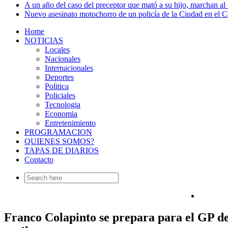
A un año del caso del preceptor que mató a su hijo, marchan al 
Nuevo asesinato motochorro de un policía de la Ciudad en el
Home
NOTICIAS
Locales
Nacionales
Internacionales
Deportes
Politica
Policiales
Tecnologia
Economia
Entretenimiento
PROGRAMACION
QUIENES SOMOS?
TAPAS DE DIARIOS
Contacto
Search
for:
Franco Colapinto se prepara para el GP de