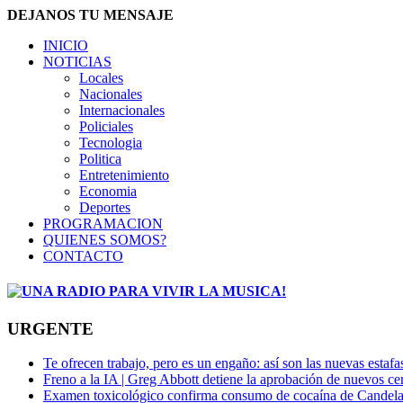
DEJANOS TU MENSAJE
INICIO
NOTICIAS
Locales
Nacionales
Internacionales
Policiales
Tecnologia
Politica
Entretenimiento
Economia
Deportes
PROGRAMACION
QUIENES SOMOS?
CONTACTO
URGENTE
Te ofrecen trabajo, pero es un engaño: así son las nuevas estafa
Freno a la IA | Greg Abbott detiene la aprobación de nuevos ce
Examen toxicológico confirma consumo de cocaína de Candela