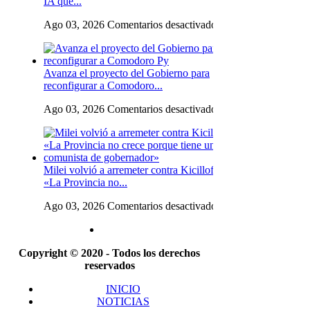
IA que...
inversores
si
en
Ago 03, 2026
Comentarios desactivados
el
La
peronismo
mano
vuelve
derecha
al
Avanza el proyecto del Gobierno para
de
poder:
reconfigurar a Comodoro...
Kicillof
«Lo
le
que
en
Ago 03, 2026
Comentarios desactivados
pidió
sea
Avanza
a
necesario
el
una
expropiar,
proyecto
IA
lo
del
que
vamos
Milei volvió a arremeter contra Kicillof:
Gobierno
diagnostique
a
«La Provincia no...
para
a
expropiar»
reconfigurar
Javier
en
Ago 03, 2026
Comentarios desactivados
a
Milei
Milei
Comodoro
y
volvió
Py
contó
a
qué
Copyright © 2020 - Todos los derechos
arremeter
le
reservados
contra
respondió:
Kicillof:
«Delirio
INICIO
«La
persecutorio»
NOTICIAS
Provincia