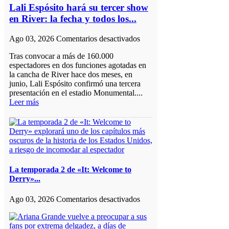
Lali Espósito hará su tercer show
en River: la fecha y todos los...
en
Ago 03, 2026
Comentarios desactivados
Lali
Tras convocar a más de 160.000
Espósito
espectadores en dos funciones agotadas en
hará
la cancha de River hace dos meses, en
su
junio, Lali Espósito confirmó una tercera
tercer
presentación en el estadio Monumental....
show
Leer más
en
River:
la
fecha
y
todos
los
detalles
La temporada 2 de «It: Welcome to
Derry»...
en
Ago 03, 2026
Comentarios desactivados
La
temporada
2