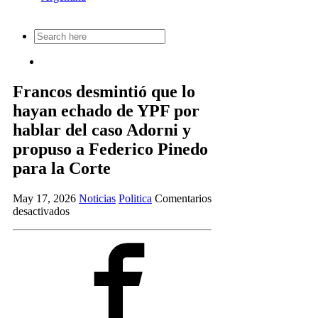
Search
for:
Francos desmintió que lo
hayan echado de YPF por
hablar del caso Adorni y
propuso a Federico Pinedo
para la Corte
May 17, 2026
Noticias
Politica
Comentarios
en
desactivados
Francos
desmintió
que
lo
hayan
echado
de
YPF