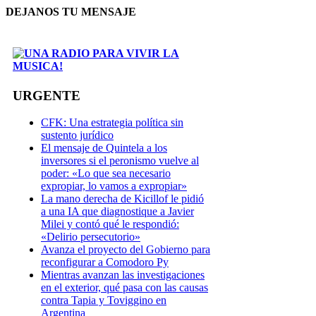
DEJANOS TU MENSAJE
URGENTE
CFK: Una estrategia política sin
sustento jurídico
El mensaje de Quintela a los
inversores si el peronismo vuelve al
poder: «Lo que sea necesario
expropiar, lo vamos a expropiar»
La mano derecha de Kicillof le pidió
a una IA que diagnostique a Javier
Milei y contó qué le respondió:
«Delirio persecutorio»
Avanza el proyecto del Gobierno para
reconfigurar a Comodoro Py
Mientras avanzan las investigaciones
en el exterior, qué pasa con las causas
contra Tapia y Toviggino en
Argentina