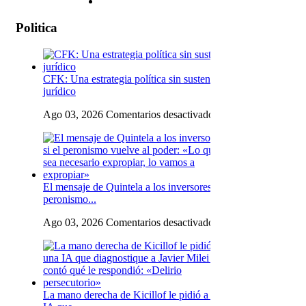
Politica
CFK: Una estrategia política sin sustento
jurídico
en
Ago 03, 2026
Comentarios desactivados
CFK:
Una
estrategia
política
sin
El mensaje de Quintela a los inversores si el
sustento
peronismo...
jurídico
en
Ago 03, 2026
Comentarios desactivados
El
mensaje
de
Quintela
a
La mano derecha de Kicillof le pidió a una
los