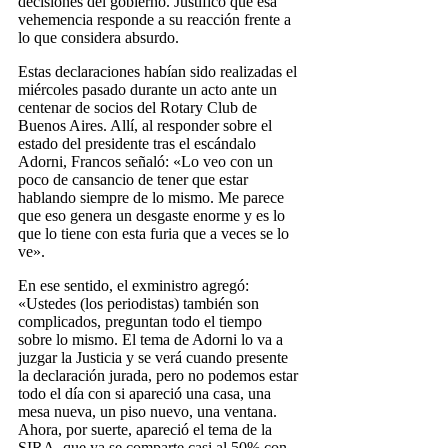
decisiones del gobierno. Justificó que esa
vehemencia responde a su reacción frente a
lo que considera absurdo.
Estas declaraciones habían sido realizadas el
miércoles pasado durante un acto ante un
centenar de socios del Rotary Club de
Buenos Aires. Allí, al responder sobre el
estado del presidente tras el escándalo
Adorni, Francos señaló: «Lo veo con un
poco de cansancio de tener que estar
hablando siempre de lo mismo. Me parece
que eso genera un desgaste enorme y es lo
que lo tiene con esta furia que a veces se lo
ve».
En ese sentido, el exministro agregó:
«Ustedes (los periodistas) también son
complicados, preguntan todo el tiempo
sobre lo mismo. El tema de Adorni lo va a
juzgar la Justicia y se verá cuando presente
la declaración jurada, pero no podemos estar
todo el día con si apareció una casa, una
mesa nueva, un piso nuevo, una ventana.
Ahora, por suerte, apareció el tema de la
SIRA, que ya se comparte casi al 50% con