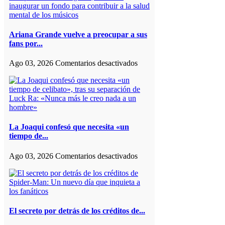
de
«It:
Welcome
to
Ariana Grande vuelve a preocupar a sus
Derry»
fans por...
explorará
uno
en
Ago 03, 2026
Comentarios desactivados
de
Ariana
los
Grande
capítulos
vuelve
más
a
oscuros
preocupar
de
a
la
sus
La Joaqui confesó que necesita «un
historia
fans
tiempo de...
de
por
los
extrema
en
Ago 03, 2026
Comentarios desactivados
Estados
delgadez,
La
Unidos,
a
Joaqui
a
días
confesó
riesgo
de
que
de
inaugurar
necesita
incomodar
un
«un
El secreto por detrás de los créditos de...
al
fondo
tiempo
espectador