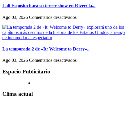
Lali Espósito hará su tercer show en River: la...
en
Ago 03, 2026
Comentarios desactivados
Lali
Espósito
hará
su
tercer
show
La temporada 2 de «It: Welcome to Derry»...
en
River:
en
Ago 03, 2026
Comentarios desactivados
la
La
fecha
temporada
Espacio Publicitario
y
2
todos
de
los
«It:
detalles
Welcome
Clima actual
to
Derry»
explorará
uno
de
los
capítulos