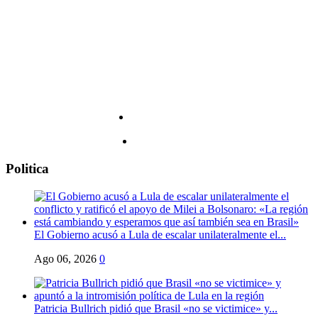
más
oscuros
de
la
historia
de
los
Estados
Unidos,
a
riesgo
de
incomodar
Politica
al
espectador
El Gobierno acusó a Lula de escalar unilateralmente el...
Ago 06, 2026
0
Patricia Bullrich pidió que Brasil «no se victimice» y...