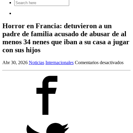
Search
for:
Horror en Francia: detuvieron a un
padre de familia acusado de abusar de al
menos 34 nenes que iban a su casa a jugar
con sus hijos
en
Abr 30, 2026
Noticias
Internacionales
Comentarios desactivados
Horr
en
Franc
detu
a
un
padr
de
famil
acus
de
abus
de