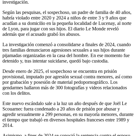
investigación.
Según las pesquisas, el sospechoso, un padre de familia de 40 años,
habría violado entre 2020 y 2024 a niños de entre 3 y 9 años que
acudían a su domicilio en la pequeña localidad de Lucenay, al norte
de Lyon, para jugar con sus hijos. El diario Le Monde reveló
además que el acusado grabó los abusos.
La investigación comenzó a consolidarse a finales de 2024, cuando
tres familias denunciaron agresiones sexuales a sus hijos durante
pijamadas organizadas en la casa del hombre. En ese momento fue
detenido y, tras intentar suicidarse, quedó bajo custodia.
Desde enero de 2025, el sospechoso se encuentra en prisión
provisional, imputado por agresión sexual contra menores, así como
por grabación y posesión de material pedopornográfico. Los
gendarmes hallaron más de 300 fotografías y videos relacionados
con los delitos.
Este nuevo escándalo sale a la luz un año después de que Joël Le
Scouarnec fuera condenado a 20 años de prisión por abusar y
agredir sexualmente a 299 personas, en su mayoría menores, durante
el tiempo que trabajó en diversos hospitales franceses entre 1989 y
2014.
Asimismo, a fines de 2024 se conoció la sentencia contra el esposo