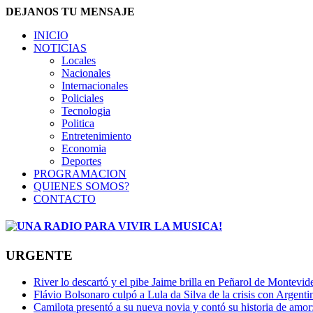
DEJANOS TU MENSAJE
INICIO
NOTICIAS
Locales
Nacionales
Internacionales
Policiales
Tecnologia
Politica
Entretenimiento
Economia
Deportes
PROGRAMACION
QUIENES SOMOS?
CONTACTO
URGENTE
River lo descartó y el pibe Jaime brilla en Peñarol de Montevi
Flávio Bolsonaro culpó a Lula da Silva de la crisis con Argentin
Camilota presentó a su nueva novia y contó su historia de amo