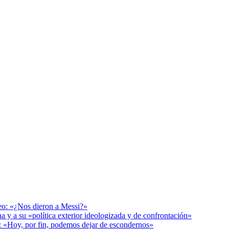
deo: «¿Nos dieron a Messi?»
a y a su «política exterior ideologizada y de confrontación»
r: «Hoy, por fin, podemos dejar de escondernos»