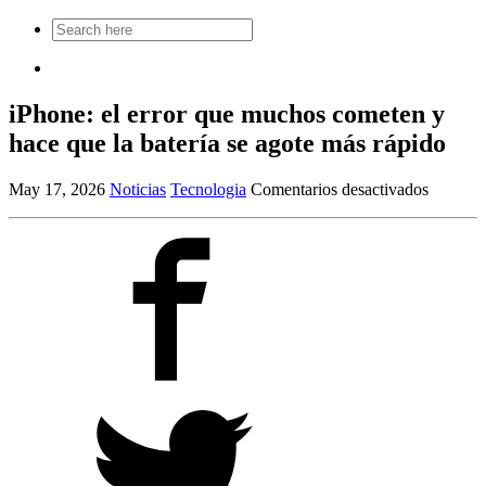
Search
for:
iPhone: el error que muchos cometen y
hace que la batería se agote más rápido
en
May 17, 2026
Noticias
Tecnologia
Comentarios desactivados
iPhone:
el
error
que
muchos
cometen
y
hace
que
la
batería
se
agote
más
rápido