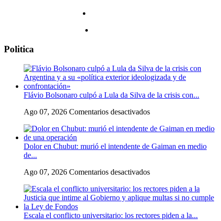
Politica
Flávio Bolsonaro culpó a Lula da Silva de la crisis con...
en
Ago 07, 2026
Comentarios desactivados
Flávio
Bolsonaro
culpó
Dolor en Chubut: murió el intendente de Gaiman en medio
a
de...
Lula
da
en
Ago 07, 2026
Comentarios desactivados
Silva
Dolor
de
en
la
Chubut:
crisis
murió
con
Escala el conflicto universitario: los rectores piden a la...
el
Argentina