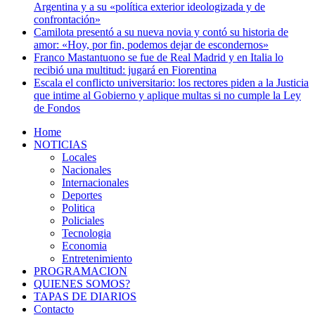
Argentina y a su «política exterior ideologizada y de
confrontación»
Camilota presentó a su nueva novia y contó su historia de
amor: «Hoy, por fin, podemos dejar de escondernos»
Franco Mastantuono se fue de Real Madrid y en Italia lo
recibió una multitud: jugará en Fiorentina
Escala el conflicto universitario: los rectores piden a la Justicia
que intime al Gobierno y aplique multas si no cumple la Ley
de Fondos
Home
NOTICIAS
Locales
Nacionales
Internacionales
Deportes
Politica
Policiales
Tecnologia
Economia
Entretenimiento
PROGRAMACION
QUIENES SOMOS?
TAPAS DE DIARIOS
Contacto