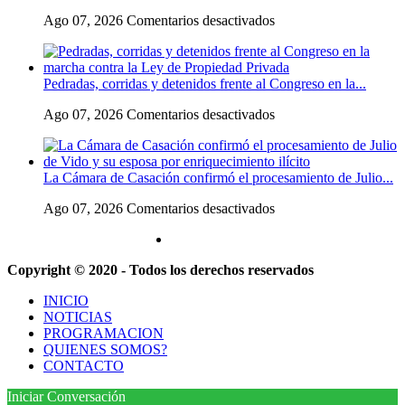
intendente
y
en
Ago 07, 2026
Comentarios desactivados
de
a
Escala
Gaiman
su
el
en
«política
conflicto
medio
exterior
Pedradas, corridas y detenidos frente al Congreso en la...
universitario:
de
ideologizada
los
una
y
en
Ago 07, 2026
Comentarios desactivados
rectores
operación
de
Pedradas,
piden
confrontación»
corridas
a
y
la
La Cámara de Casación confirmó el procesamiento de Julio...
detenidos
Justicia
frente
que
en
Ago 07, 2026
Comentarios desactivados
al
intime
La
Congreso
al
Cámara
en
Gobierno
de
la
y
Copyright © 2020 - Todos los derechos reservados
Casación
marcha
aplique
confirmó
contra
multas
INICIO
el
la
si
NOTICIAS
procesamiento
Ley
no
PROGRAMACION
de
de
cumple
QUIENES SOMOS?
Julio
Propiedad
la
CONTACTO
de
Privada
Ley
Vido
de
Iniciar Conversación
y