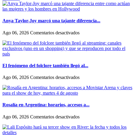
novia
y
contó
su
Anya Taylor-Joy marcó una tajante diferencia...
historia
de
en
Ago 06, 2026
Comentarios desactivados
amor:
Anya
«Hoy,
Taylor-
por
Joy
fin,
marcó
podemos
una
dejar
tajante
El fenómeno del folclore también llegó al...
de
diferencia
escondernos»
entre
en
Ago 06, 2026
Comentarios desactivados
como
El
actúan
fenómeno
las
del
mujeres
folclore
y
también
Rosalía en Argentina: horarios, accesos a...
los
llegó
hombres
al
en
Ago 06, 2026
Comentarios desactivados
en
streaming:
Rosalía
Hollywood
canales
en
exclusivos
Argentina: