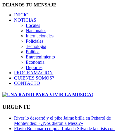
DEJANOS TU MENSAJE
INICIO
NOTICIAS
Locales
Nacionales
Internacionales
Policiales
Tecnologia
Politica
Entretenimiento
Economia
Deportes
PROGRAMACION
QUIENES SOMOS?
CONTACTO
URGENTE
River lo descartó y el pibe Jaime brilla en Peñarol de
Montevideo: «¿Nos dieron a Messi?»
Flávio Bolsonaro culpó a Lula da Silva de la crisis con