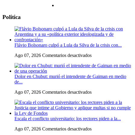
Politica
Flávio Bolsonaro culpó a Lula da Silva de la crisis con...
en
Ago 07, 2026
Comentarios desactivados
Flávio
Bolsonaro
culpó
Dolor en Chubut: murió el intendente de Gaiman en medio
a
de...
Lula
da
en
Ago 07, 2026
Comentarios desactivados
Silva
Dolor
de
en
la
Chubut:
crisis
murió
con
Escala el conflicto universitario: los rectores piden a la...
el
Argentina
intendente
y
en
Ago 07, 2026
Comentarios desactivados
de
a
Escala