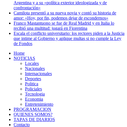
Argentina y a su «política exterior ideologizada y de
confrontación»
Camilota presentó a su nueva novia y contó su historia de
amor: «Hoy, por fin, podemos dejar de escondernos»
Franco Mastantuono se fue de Real Madrid y en Italia lo
recibió una multitud: jugará en Fiorentina
Escala el conflicto universitario: los rectores piden a la Justicia
que intime al Gobierno y aplique multas si no cumple la Ley
de Fondos
Home
NOTICIAS
Locales
Nacionales
Internacionales
Deportes
Politica
Policiales
Tecnologia
Economia
Entretenimiento
PROGRAMACION
QUIENES SOMOS?
TAPAS DE DIARIOS
Contacto