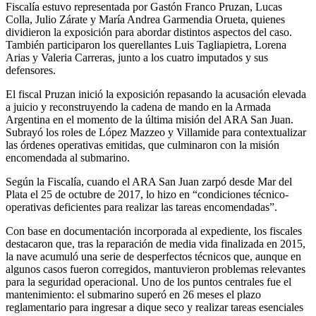
Fiscalía estuvo representada por Gastón Franco Pruzan, Lucas
Colla, Julio Zárate y María Andrea Garmendia Orueta, quienes
dividieron la exposición para abordar distintos aspectos del caso.
También participaron los querellantes Luis Tagliapietra, Lorena
Arias y Valeria Carreras, junto a los cuatro imputados y sus
defensores.
El fiscal Pruzan inició la exposición repasando la acusación elevada
a juicio y reconstruyendo la cadena de mando en la Armada
Argentina en el momento de la última misión del ARA San Juan.
Subrayó los roles de López Mazzeo y Villamide para contextualizar
las órdenes operativas emitidas, que culminaron con la misión
encomendada al submarino.
Según la Fiscalía, cuando el ARA San Juan zarpó desde Mar del
Plata el 25 de octubre de 2017, lo hizo en “condiciones técnico-
operativas deficientes para realizar las tareas encomendadas”.
Con base en documentación incorporada al expediente, los fiscales
destacaron que, tras la reparación de media vida finalizada en 2015,
la nave acumuló una serie de desperfectos técnicos que, aunque en
algunos casos fueron corregidos, mantuvieron problemas relevantes
para la seguridad operacional. Uno de los puntos centrales fue el
mantenimiento: el submarino superó en 26 meses el plazo
reglamentario para ingresar a dique seco y realizar tareas esenciales