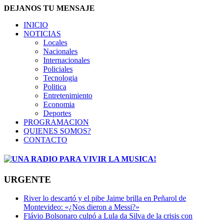
DEJANOS TU MENSAJE
INICIO
NOTICIAS
Locales
Nacionales
Internacionales
Policiales
Tecnologia
Politica
Entretenimiento
Economia
Deportes
PROGRAMACION
QUIENES SOMOS?
CONTACTO
URGENTE
River lo descartó y el pibe Jaime brilla en Peñarol de
Montevideo: «¿Nos dieron a Messi?»
Flávio Bolsonaro culpó a Lula da Silva de la crisis con