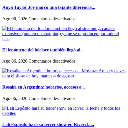
contó
su
Anya Taylor-Joy marcó una tajante diferencia...
historia
de
en
Ago 06, 2026
Comentarios desactivados
amor:
Anya
«Hoy,
Taylor-
por
Joy
fin,
marcó
podemos
una
dejar
tajante
El fenómeno del folclore también llegó al...
de
diferencia
escondernos»
entre
en
Ago 06, 2026
Comentarios desactivados
como
El
actúan
fenómeno
las
del
mujeres
folclore
y
también
Rosalía en Argentina: horarios, accesos a...
los
llegó
hombres
al
en
Ago 06, 2026
Comentarios desactivados
en
streaming:
Rosalía
Hollywood
canales
en
exclusivos
Argentina:
(uno
horarios,
en
accesos
Lali Espósito hará su tercer show en River: la...
un