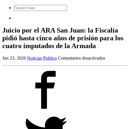
Search
for:
Juicio por el ARA San Juan: la Fiscalía
pidió hasta cinco años de prisión para los
cuatro imputados de la Armada
en
Jun 23, 2026
Noticias
Politica
Comentarios desactivados
Juicio
por
el
ARA
San
Juan:
la
Fiscalía
pidió
hasta
cinco
años
de