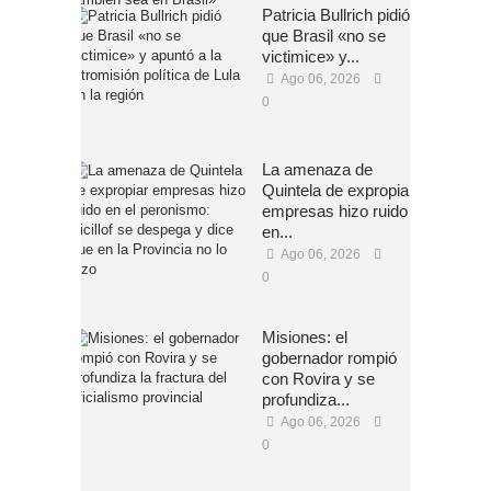
Patricia Bullrich pidió
que Brasil «no se
victimice» y...
Ago 06, 2026
0
La amenaza de
Quintela de expropiar
empresas hizo ruido
en...
Ago 06, 2026
0
Misiones: el
gobernador rompió
con Rovira y se
profundiza...
Ago 06, 2026
0