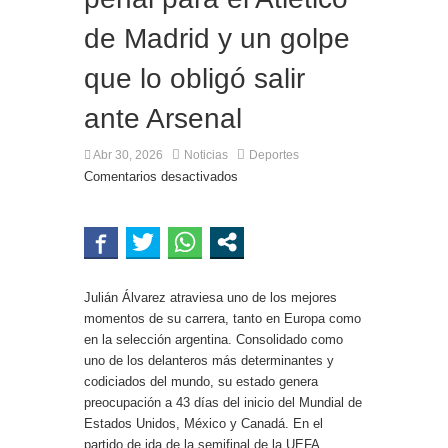
Ciudad en el Conurbano: «Asesinos de m…, los
vamos a agarrar»
de Madrid y un golpe
que lo obligó salir
ante Arsenal
Abr 30, 2026
Noticias
Deportes
Comentarios desactivados
Julián Álvarez atraviesa uno de los mejores
momentos de su carrera, tanto en Europa como
en la selección argentina. Consolidado como
uno de los delanteros más determinantes y
codiciados del mundo, su estado genera
preocupación a 43 días del inicio del Mundial de
Estados Unidos, México y Canadá. En el
partido de ida de la semifinal de la UEFA