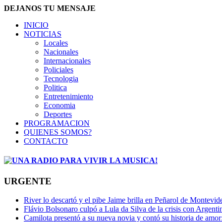
DEJANOS TU MENSAJE
INICIO
NOTICIAS
Locales
Nacionales
Internacionales
Policiales
Tecnologia
Politica
Entretenimiento
Economia
Deportes
PROGRAMACION
QUIENES SOMOS?
CONTACTO
URGENTE
River lo descartó y el pibe Jaime brilla en Peñarol de Montevi
Flávio Bolsonaro culpó a Lula da Silva de la crisis con Argentin
Camilota presentó a su nueva novia y contó su historia de amo