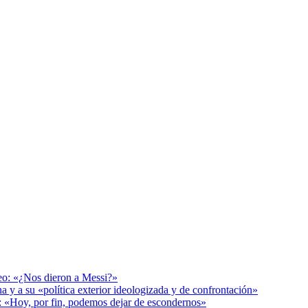
deo: «¿Nos dieron a Messi?»
a y a su «política exterior ideologizada y de confrontación»
r: «Hoy, por fin, podemos dejar de escondernos»