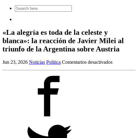
Search
for:
«La alegría es toda de la celeste y
blanca»: la reacción de Javier Milei al
triunfo de la Argentina sobre Austria
en
Jun 23, 2026
Noticias
Politica
Comentarios desactivados
«La
alegría
es
toda
de
la
celeste
y
blanca»:
la
reacción
de
Javier