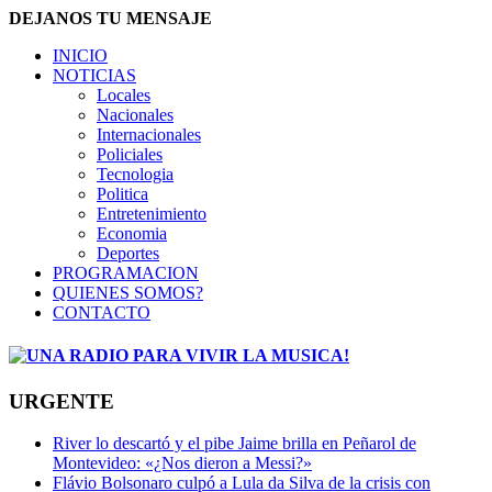
DEJANOS TU MENSAJE
INICIO
NOTICIAS
Locales
Nacionales
Internacionales
Policiales
Tecnologia
Politica
Entretenimiento
Economia
Deportes
PROGRAMACION
QUIENES SOMOS?
CONTACTO
URGENTE
River lo descartó y el pibe Jaime brilla en Peñarol de
Montevideo: «¿Nos dieron a Messi?»
Flávio Bolsonaro culpó a Lula da Silva de la crisis con