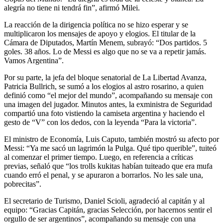
alegría no tiene ni tendrá fin”, afirmó Milei.
La reacción de la dirigencia política no se hizo esperar y se
multiplicaron los mensajes de apoyo y elogios. El titular de la
Cámara de Diputados, Martín Menem, subrayó: “Dos partidos. 5
goles. 38 años. Lo de Messi es algo que no se va a repetir jamás.
Vamos Argentina”.
Por su parte, la jefa del bloque senatorial de La Libertad Avanza,
Patricia Bullrich, se sumó a los elogios al astro rosarino, a quien
definió como “el mejor del mundo”, acompañando su mensaje con
una imagen del jugador. Minutos antes, la exministra de Seguridad
compartió una foto vistiendo la camiseta argentina y haciendo el
gesto de “V” con los dedos, con la leyenda “Para la victoria”.
El ministro de Economía, Luis Caputo, también mostró su afecto por
Messi: “Ya me sacó un lagrimón la Pulga. Qué tipo querible”, tuiteó
al comenzar el primer tiempo. Luego, en referencia a críticas
previas, señaló que “los trolls kukitas habían tuiteado que era mufa
cuando erró el penal, y se apuraron a borrarlos. No les sale una,
pobrecitas”.
El secretario de Turismo, Daniel Scioli, agradeció al capitán y al
equipo: “Gracias Capitán, gracias Selección, por hacernos sentir el
orgullo de ser argentinos”, acompañando su mensaje con una