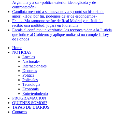
Argentina y a su «política exterior ideologizada y de
confrontación»
Camilota presentó a su nueva novia y contó su historia de
amor: «Hoy, por fin, podemos dejar de escondernos»
Franco Mastantuono se fue de Real Madrid y en Italia lo
recibió una multitud: jugará en Fiorentina
Escala el conflicto universitario: los rectores piden a la Justicia
que intime al Gobierno y aplique multas si no cumple la Ley
de Fondos
Home
NOTICIAS
Locales
Nacionales
Internacionales
Deportes
Politica
Policiales
Tecnologia
Economia
Entretenimiento
PROGRAMACION
QUIENES SOMOS?
TAPAS DE DIARIOS
Contacto