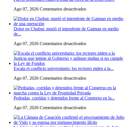
en
Ago 07, 2026
Comentarios desactivados
Flávio
Bolsonaro
culpó
Dolor en Chubut: murió el intendente de Gaiman en medio
a
de...
Lula
da
en
Ago 07, 2026
Comentarios desactivados
Silva
Dolor
de
en
la
Chubut:
crisis
murió
con
Escala el conflicto universitario: los rectores piden a la...
el
Argentina
intendente
y
en
Ago 07, 2026
Comentarios desactivados
de
a
Escala
Gaiman
su
el
en
«política
conflicto
medio
exterior
Pedradas, corridas y detenidos frente al Congreso en la...
universitario:
de
ideologizada
los
una
y
en
Ago 07, 2026
Comentarios desactivados
rectores
operación
de
Pedradas,
piden
confrontación»
corridas
a
y
la