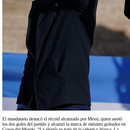
El mandatario destacó el récord alcanzado por Messi, quien anotó
los dos goles del partido y alcanzó la marca de máximo goleador en
Copas del Mundo. “La alegría es toda de la celeste y blanca. La