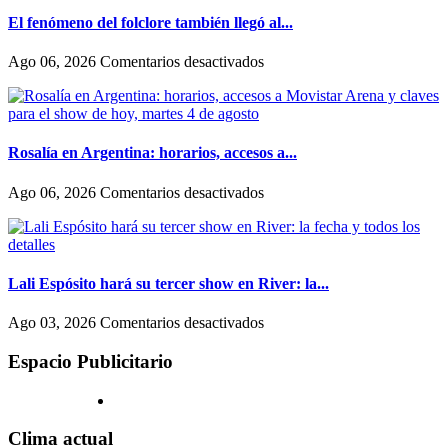
una
dejar
tajante
El fenómeno del folclore también llegó al...
de
diferencia
escondernos»
entre
en
Ago 06, 2026
Comentarios desactivados
como
El
actúan
fenómeno
las
del
mujeres
folclore
y
también
Rosalía en Argentina: horarios, accesos a...
los
llegó
hombres
al
en
Ago 06, 2026
Comentarios desactivados
en
streaming:
Rosalía
Hollywood
canales
en
exclusivos
Argentina:
(uno
horarios,
en
accesos
Lali Espósito hará su tercer show en River: la...
un
a
shopping)
Movistar
en
Ago 03, 2026
Comentarios desactivados
y
Arena
Lali
que
y
Espósito
Espacio Publicitario
se
claves
hará
reproducen
para
su
por
el
tercer
todo
show
show
Clima actual
el
de
en