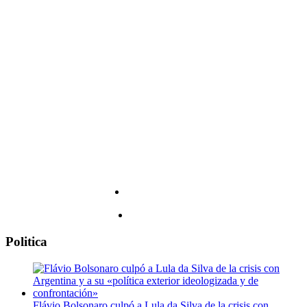
país
hoy,
River:
martes
la
4
fecha
de
y
agosto
todos
los
detalles
Politica
Flávio Bolsonaro culpó a Lula da Silva de la crisis con...