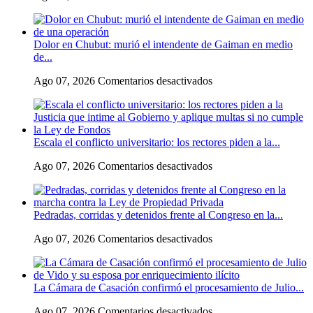
Flávio
Bolsonaro
culpó
Dolor en Chubut: murió el intendente de Gaiman en medio
a
de...
Lula
da
en
Ago 07, 2026
Comentarios desactivados
Silva
Dolor
de
en
la
Chubut:
crisis
murió
con
Escala el conflicto universitario: los rectores piden a la...
el
Argentina
intendente
y
en
Ago 07, 2026
Comentarios desactivados
de
a
Escala
Gaiman
su
el
en
«política
conflicto
medio
exterior
Pedradas, corridas y detenidos frente al Congreso en la...
universitario:
de
ideologizada
los
una
y
en
Ago 07, 2026
Comentarios desactivados
rectores
operación
de
Pedradas,
piden
confrontación»
corridas
a
y
la
La Cámara de Casación confirmó el procesamiento de Julio...
detenidos
Justicia
frente
que
en
Ago 07, 2026
Comentarios desactivados