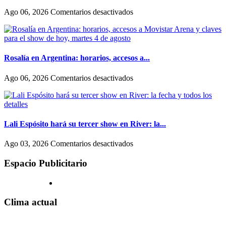
diferencia
escondernos»
entre
en
Ago 06, 2026
Comentarios desactivados
como
El
actúan
fenómeno
las
del
mujeres
folclore
y
también
Rosalía en Argentina: horarios, accesos a...
los
llegó
hombres
al
en
Ago 06, 2026
Comentarios desactivados
en
streaming:
Rosalía
Hollywood
canales
en
exclusivos
Argentina:
(uno
horarios,
en
accesos
Lali Espósito hará su tercer show en River: la...
un
a
shopping)
Movistar
en
Ago 03, 2026
Comentarios desactivados
y
Arena
Lali
que
y
Espósito
Espacio Publicitario
se
claves
hará
reproducen
para
su
por
el
tercer
todo
show
show
Clima actual
el
de
en
país
hoy,
River:
martes
la