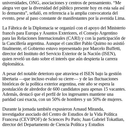
universidades, ONG, asociaciones y centros de pensamiento. “Me
alegra ver que la diversidad del público presente hoy en esta sala así
lo demuestra”, señaló, en referencia a la amplia convocatoria del
evento, pese al paso constante de manifestantes por la avenida Lima.
La Fábrica de la Diplomacia se organizó con el apoyo del Ministerio
francés para Europa y Asuntos Exteriores, el Consejo Argentino
para las Relaciones Internacionales (CARI) y con la participación de
la Cancillería argentina. Aunque el canciller Pablo Quirno no asistió
finalmente, el Gobierno estuvo representado por Marcelo Buffetti,
director del Instituto del Servicio Exterior de la Nación (ISEN),
quien reveló un dato sobre el interés que aún despierta la carrera
diplomática.
A pesar del notable deterioro que atraviesa el ISEN bajo la gestión
libertaria —que incluso evaluó su cierre— y de las fluctuaciones
históricas de la política exterior argentina, este año se espera la
postulación de alrededor de 600 candidatos para apenas 15 vacantes.
Además, destacó que el perfil de los ingresantes mantiene una
paridad casi exacta, con un 50% de hombres y un 50% de mujeres.
Durante la jornada también expusieron Arnaud Miranda,
investigador asociado del Centro de Estudios de la Vida Política
Francesa (CEVIPOF) de Sciences Po Paris; Juan Gabriel Tokatlian,
director del Departamento de Ciencia Política y Estudios