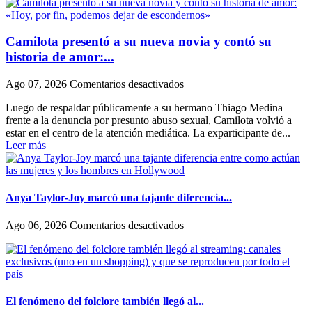
Camilota presentó a su nueva novia y contó su
historia de amor:...
en
Ago 07, 2026
Comentarios desactivados
Camilota
Luego de respaldar públicamente a su hermano Thiago Medina
presentó
frente a la denuncia por presunto abuso sexual, Camilota volvió a
a
estar en el centro de la atención mediática. La exparticipante de...
su
Leer más
nueva
novia
y
contó
su
Anya Taylor-Joy marcó una tajante diferencia...
historia
de
en
Ago 06, 2026
Comentarios desactivados
amor:
Anya
«Hoy,
Taylor-
por
Joy
fin,
marcó
podemos
una
dejar
tajante
El fenómeno del folclore también llegó al...
de