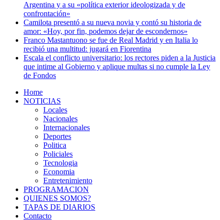
Argentina y a su «política exterior ideologizada y de
confrontación»
Camilota presentó a su nueva novia y contó su historia de
amor: «Hoy, por fin, podemos dejar de escondernos»
Franco Mastantuono se fue de Real Madrid y en Italia lo
recibió una multitud: jugará en Fiorentina
Escala el conflicto universitario: los rectores piden a la Justicia
que intime al Gobierno y aplique multas si no cumple la Ley
de Fondos
Home
NOTICIAS
Locales
Nacionales
Internacionales
Deportes
Politica
Policiales
Tecnologia
Economia
Entretenimiento
PROGRAMACION
QUIENES SOMOS?
TAPAS DE DIARIOS
Contacto