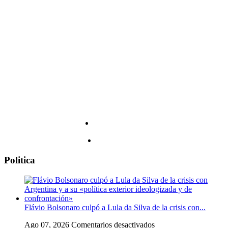
4
fecha
de
y
agosto
todos
los
detalles
Politica
Flávio Bolsonaro culpó a Lula da Silva de la crisis con...
en
Ago 07, 2026
Comentarios desactivados