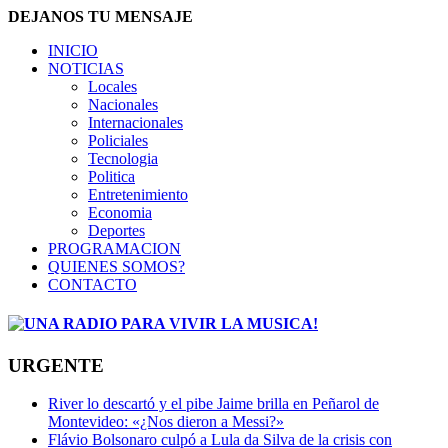
DEJANOS TU MENSAJE
INICIO
NOTICIAS
Locales
Nacionales
Internacionales
Policiales
Tecnologia
Politica
Entretenimiento
Economia
Deportes
PROGRAMACION
QUIENES SOMOS?
CONTACTO
URGENTE
River lo descartó y el pibe Jaime brilla en Peñarol de
Montevideo: «¿Nos dieron a Messi?»
Flávio Bolsonaro culpó a Lula da Silva de la crisis con