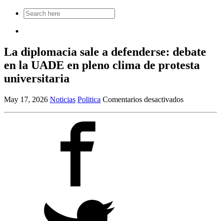
Search
for:
La diplomacia sale a defenderse: debate
en la UADE en pleno clima de protesta
universitaria
en
May 17, 2026
Noticias
Politica
Comentarios desactivados
La
diplomacia
sale
a
defenderse:
debate
en
la
UADE
en
pleno
clima
de