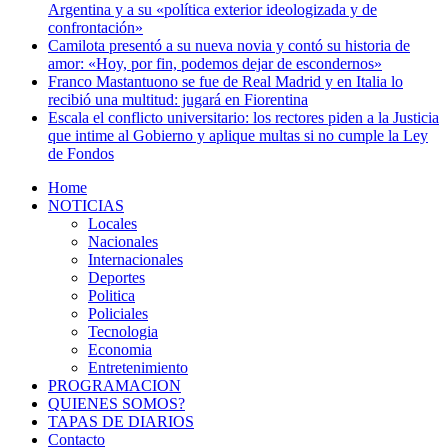
Argentina y a su «política exterior ideologizada y de
confrontación»
Camilota presentó a su nueva novia y contó su historia de
amor: «Hoy, por fin, podemos dejar de escondernos»
Franco Mastantuono se fue de Real Madrid y en Italia lo
recibió una multitud: jugará en Fiorentina
Escala el conflicto universitario: los rectores piden a la Justicia
que intime al Gobierno y aplique multas si no cumple la Ley
de Fondos
Home
NOTICIAS
Locales
Nacionales
Internacionales
Deportes
Politica
Policiales
Tecnologia
Economia
Entretenimiento
PROGRAMACION
QUIENES SOMOS?
TAPAS DE DIARIOS
Contacto