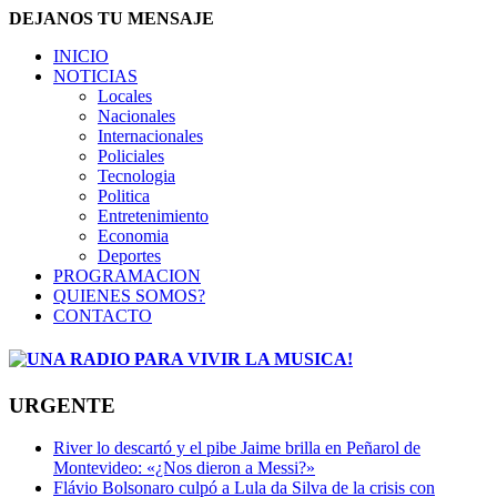
DEJANOS TU MENSAJE
INICIO
NOTICIAS
Locales
Nacionales
Internacionales
Policiales
Tecnologia
Politica
Entretenimiento
Economia
Deportes
PROGRAMACION
QUIENES SOMOS?
CONTACTO
URGENTE
River lo descartó y el pibe Jaime brilla en Peñarol de
Montevideo: «¿Nos dieron a Messi?»
Flávio Bolsonaro culpó a Lula da Silva de la crisis con