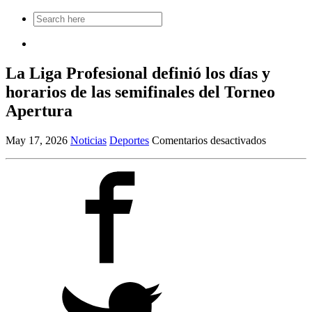
Search
for:
La Liga Profesional definió los días y
horarios de las semifinales del Torneo
Apertura
en
May 17, 2026
Noticias
Deportes
Comentarios desactivados
La
Liga
Profesiona
definió
los
días
y
horarios
de
las
semifinale
del
Torneo