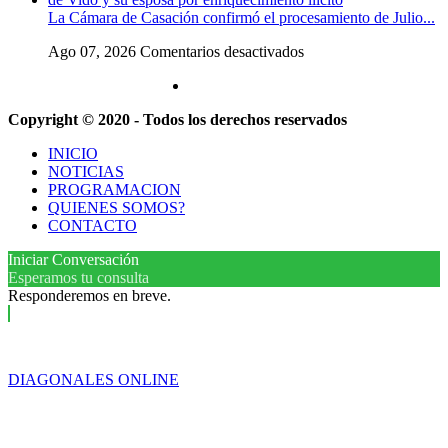
y
la
La Cámara de Casación confirmó el procesamiento de Julio...
detenidos
Justicia
frente
que
en
Ago 07, 2026
Comentarios desactivados
al
intime
La
Congreso
al
Cámara
en
Gobierno
de
la
y
Copyright © 2020 - Todos los derechos reservados
Casación
marcha
aplique
confirmó
contra
multas
INICIO
el
la
si
NOTICIAS
procesamiento
Ley
no
PROGRAMACION
de
de
cumple
QUIENES SOMOS?
Julio
Propiedad
la
CONTACTO
de
Privada
Ley
Vido
de
Iniciar Conversación
y
Fondos
Esperamos tu consulta
su
Responderemos en breve.
esposa
por
enriquecimiento
ilícito
DIAGONALES ONLINE