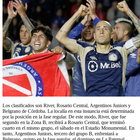
Los clasificados son River, Rosario Central, Argentinos Juniors y
Belgrano de Córdoba. La localía en esta instancia está determinada
por la posición en la fase regular. De este modo, River, que fue
segundo en la Zona B, recibirá a Rosario Central, que terminó
cuarto en el mismo grupo, el sábado en el Estadio Monumental. En
tanto, Argentinos Juniors, tercero del grupo B, enfrentará a
Belgrano, quinto en la fase regular, el domingo en La Paternal.