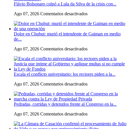
Flávio Bolsonaro culpó a Lula da Silva de la crisis con...
en
Ago 07, 2026
Comentarios desactivados
Flávio
Bolsonaro
culpó
Dolor en Chubut: murió el intendente de Gaiman en medio
a
de...
Lula
da
en
Ago 07, 2026
Comentarios desactivados
Silva
Dolor
de
en
la
Chubut:
crisis
murió
con
Escala el conflicto universitario: los rectores piden a la...
el
Argentina
intendente
y
en
Ago 07, 2026
Comentarios desactivados
de
a
Escala
Gaiman
su
el
en
«política
conflicto
medio
exterior
Pedradas, corridas y detenidos frente al Congreso en la...
universitario:
de
ideologizada
los
una
y
en
Ago 07, 2026
Comentarios desactivados
rectores
operación
de
Pedradas,
piden
confrontación»
corridas
a