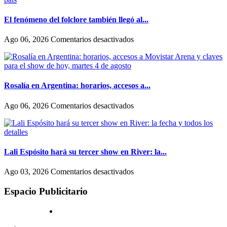
marcó
podemos
una
dejar
tajante
El fenómeno del folclore también llegó al...
de
diferencia
escondernos»
entre
en
Ago 06, 2026
Comentarios desactivados
como
El
actúan
fenómeno
las
del
mujeres
folclore
y
también
Rosalía en Argentina: horarios, accesos a...
los
llegó
hombres
al
en
Ago 06, 2026
Comentarios desactivados
en
streaming:
Rosalía
Hollywood
canales
en
exclusivos
Argentina:
(uno
horarios,
en
accesos
Lali Espósito hará su tercer show en River: la...
un
a
shopping)
Movistar
en
Ago 03, 2026
Comentarios desactivados
y
Arena
Lali
que
y
Espósito
Espacio Publicitario
se
claves
hará
reproducen
para
su
por
el
tercer
todo
show
show