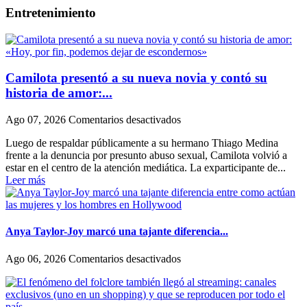
Entretenimiento
Camilota presentó a su nueva novia y contó su
historia de amor:...
en
Ago 07, 2026
Comentarios desactivados
Camilota
Luego de respaldar públicamente a su hermano Thiago Medina
presentó
frente a la denuncia por presunto abuso sexual, Camilota volvió a
a
estar en el centro de la atención mediática. La exparticipante de...
su
Leer más
nueva
novia
y
contó
su
Anya Taylor-Joy marcó una tajante diferencia...
historia
de
en
Ago 06, 2026
Comentarios desactivados
amor:
Anya
«Hoy,
Taylor-
por
Joy
fin,