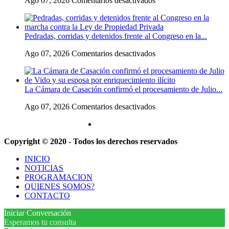
Ago 07, 2026
Comentarios desactivados
de
a
Escala
Gaiman
su
el
en
«política
conflicto
medio
exterior
Pedradas, corridas y detenidos frente al Congreso en la...
universitario:
de
ideologizada
los
una
y
en
Ago 07, 2026
Comentarios desactivados
rectores
operación
de
Pedradas,
piden
confrontación»
corridas
a
y
la
La Cámara de Casación confirmó el procesamiento de Julio...
detenidos
Justicia
frente
que
en
Ago 07, 2026
Comentarios desactivados
al
intime
La
Congreso
al
Cámara
en
Gobierno
de
la
y
Copyright © 2020 - Todos los derechos reservados
Casación
marcha
aplique
confirmó
contra
multas
INICIO
el
la
si
NOTICIAS
procesamiento
Ley
no
PROGRAMACION
de
de
cumple
QUIENES SOMOS?
Julio
Propiedad
la
CONTACTO
de
Privada
Ley
Vido
de
Iniciar Conversación
y
Fondos
Esperamos tu consulta
su