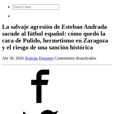
Search
for:
La salvaje agresión de Esteban Andrada
sacude al fútbol español: cómo quedó la
cara de Pulido, hermetismo en Zaragoza
y el riesgo de una sanción histórica
en
Abr 30, 2026
Noticias
Deportes
Comentarios desactivados
La
salvaje
agresión
de
Esteban
Andrada
sacude
al
fútbol
español:
cómo
quedó