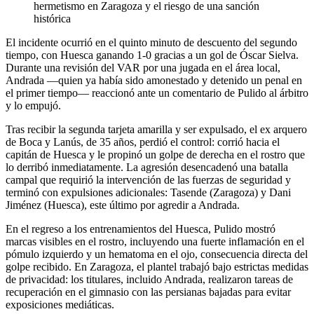
hermetismo en Zaragoza y el riesgo de una sanción
histórica
El incidente ocurrió en el quinto minuto de descuento del segundo
tiempo, con Huesca ganando 1-0 gracias a un gol de Óscar Sielva.
Durante una revisión del VAR por una jugada en el área local,
Andrada —quien ya había sido amonestado y detenido un penal en
el primer tiempo— reaccionó ante un comentario de Pulido al árbitro
y lo empujó.
Tras recibir la segunda tarjeta amarilla y ser expulsado, el ex arquero
de Boca y Lanús, de 35 años, perdió el control: corrió hacia el
capitán de Huesca y le propinó un golpe de derecha en el rostro que
lo derribó inmediatamente. La agresión desencadenó una batalla
campal que requirió la intervención de las fuerzas de seguridad y
terminó con expulsiones adicionales: Tasende (Zaragoza) y Dani
Jiménez (Huesca), este último por agredir a Andrada.
En el regreso a los entrenamientos del Huesca, Pulido mostró
marcas visibles en el rostro, incluyendo una fuerte inflamación en el
pómulo izquierdo y un hematoma en el ojo, consecuencia directa del
golpe recibido. En Zaragoza, el plantel trabajó bajo estrictas medidas
de privacidad: los titulares, incluido Andrada, realizaron tareas de
recuperación en el gimnasio con las persianas bajadas para evitar
exposiciones mediáticas.