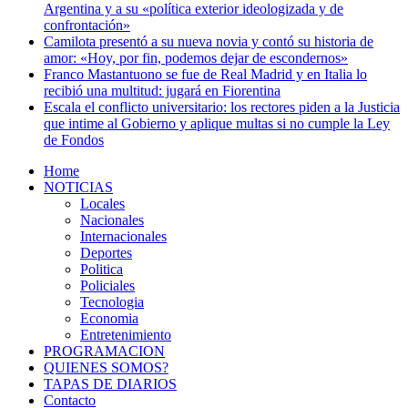
Argentina y a su «política exterior ideologizada y de
confrontación»
Camilota presentó a su nueva novia y contó su historia de
amor: «Hoy, por fin, podemos dejar de escondernos»
Franco Mastantuono se fue de Real Madrid y en Italia lo
recibió una multitud: jugará en Fiorentina
Escala el conflicto universitario: los rectores piden a la Justicia
que intime al Gobierno y aplique multas si no cumple la Ley
de Fondos
Home
NOTICIAS
Locales
Nacionales
Internacionales
Deportes
Politica
Policiales
Tecnologia
Economia
Entretenimiento
PROGRAMACION
QUIENES SOMOS?
TAPAS DE DIARIOS
Contacto