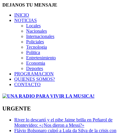
DEJANOS TU MENSAJE
INICIO
NOTICIAS
Locales
Nacionales
Internacionales
Policiales
Tecnologia
Politica
Entretenimiento
Economia
Deportes
PROGRAMACION
QUIENES SOMOS?
CONTACTO
URGENTE
River lo descartó y el pibe Jaime brilla en Peñarol de
Montevideo: «¿Nos dieron a Messi?»
Flávio Bolsonaro culpó a Lula da Silva de la crisis con