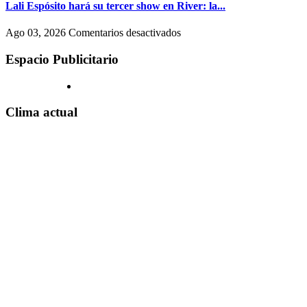
en
accesos
Lali Espósito hará su tercer show en River: la...
un
a
shopping)
Movistar
en
Ago 03, 2026
Comentarios desactivados
y
Arena
Lali
que
y
Espósito
Espacio Publicitario
se
claves
hará
reproducen
para
su
por
el
tercer
todo
show
show
Clima actual
el
de
en
país
hoy,
River:
martes
la
4
fecha
de
y
agosto
todos
los
detalles