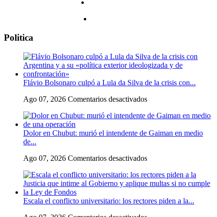
Politica
Flávio Bolsonaro culpó a Lula da Silva de la crisis con...
en
Ago 07, 2026
Comentarios desactivados
Flávio
Bolsonaro
culpó
Dolor en Chubut: murió el intendente de Gaiman en medio
a
de...
Lula
da
en
Ago 07, 2026
Comentarios desactivados
Silva
Dolor
de
en
la
Chubut:
crisis
murió
con
Escala el conflicto universitario: los rectores piden a la...
el
Argentina
intendente
y
en