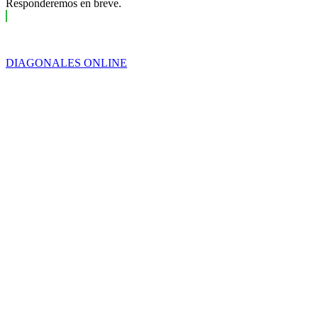
Responderemos en breve.
esposa
por
enriquecimiento
ilícito
DIAGONALES ONLINE