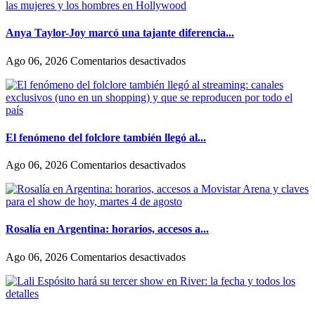
y
contó
su
Anya Taylor-Joy marcó una tajante diferencia...
historia
de
en
Ago 06, 2026
Comentarios desactivados
amor:
Anya
«Hoy,
Taylor-
por
Joy
fin,
marcó
podemos
una
dejar
tajante
El fenómeno del folclore también llegó al...
de
diferencia
escondernos»
entre
en
Ago 06, 2026
Comentarios desactivados
como
El
actúan
fenómeno
las
del
mujeres
folclore
y
también
Rosalía en Argentina: horarios, accesos a...
los
llegó
hombres
al
en
Ago 06, 2026
Comentarios desactivados
en
streaming:
Rosalía
Hollywood
canales
en
exclusivos
Argentina:
(uno
horarios,