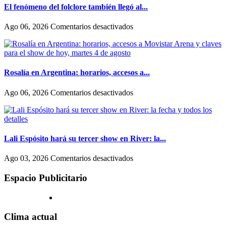
dejar
tajante
El fenómeno del folclore también llegó al...
de
diferencia
escondernos»
entre
en
Ago 06, 2026
Comentarios desactivados
como
El
actúan
fenómeno
las
del
mujeres
folclore
y
también
Rosalía en Argentina: horarios, accesos a...
los
llegó
hombres
al
en
Ago 06, 2026
Comentarios desactivados
en
streaming:
Rosalía
Hollywood
canales
en
exclusivos
Argentina:
(uno
horarios,
en
accesos
Lali Espósito hará su tercer show en River: la...
un
a
shopping)
Movistar
en
Ago 03, 2026
Comentarios desactivados
y
Arena
Lali
que
y
Espósito
Espacio Publicitario
se
claves
hará
reproducen
para
su
por
el
tercer
todo
show
show
Clima actual
el
de
en
país