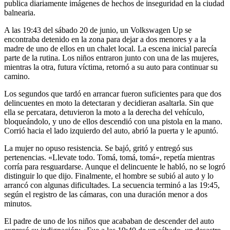
publica diariamente imágenes de hechos de inseguridad en la ciudad
balnearia.
A las 19:43 del sábado 20 de junio, un Volkswagen Up se
encontraba detenido en la zona para dejar a dos menores y a la
madre de uno de ellos en un chalet local. La escena inicial parecía
parte de la rutina. Los niños entraron junto con una de las mujeres,
mientras la otra, futura víctima, retornó a su auto para continuar su
camino.
Los segundos que tardó en arrancar fueron suficientes para que dos
delincuentes en moto la detectaran y decidieran asaltarla. Sin que
ella se percatara, detuvieron la moto a la derecha del vehículo,
bloqueándolo, y uno de ellos descendió con una pistola en la mano.
Corrió hacia el lado izquierdo del auto, abrió la puerta y le apuntó.
La mujer no opuso resistencia. Se bajó, gritó y entregó sus
pertenencias. «Llevate todo. Tomá, tomá, tomá», repetía mientras
corría para resguardarse. Aunque el delincuente le habló, no se logró
distinguir lo que dijo. Finalmente, el hombre se subió al auto y lo
arrancó con algunas dificultades. La secuencia terminó a las 19:45,
según el registro de las cámaras, con una duración menor a dos
minutos.
El padre de uno de los niños que acababan de descender del auto