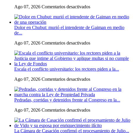
en
Ago 07, 2026
Comentarios desactivados
Flávio
Bolsonaro
culpó
Dolor en Chubut: murió el intendente de Gaiman en medio
a
de...
Lula
da
en
Ago 07, 2026
Comentarios desactivados
Silva
Dolor
de
en
la
Chubut:
crisis
murió
con
Escala el conflicto universitario: los rectores piden a la...
el
Argentina
intendente
y
en
Ago 07, 2026
Comentarios desactivados
de
a
Escala
Gaiman
su
el
en
«política
conflicto
medio
exterior
Pedradas, corridas y detenidos frente al Congreso en la...
universitario:
de
ideologizada
los
una
y
en
Ago 07, 2026
Comentarios desactivados
rectores
operación
de
Pedradas,
piden
confrontación»
corridas
a
y
la
La Cámara de Casación confirmó el procesamiento de Julio...
detenidos
Justicia