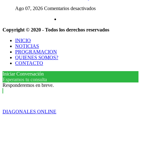
frente
que
en
Ago 07, 2026
Comentarios desactivados
al
intime
La
Congreso
al
Cámara
en
Gobierno
de
la
y
Copyright © 2020 - Todos los derechos reservados
Casación
marcha
aplique
confirmó
contra
multas
INICIO
el
la
si
NOTICIAS
procesamiento
Ley
no
PROGRAMACION
de
de
cumple
QUIENES SOMOS?
Julio
Propiedad
la
CONTACTO
de
Privada
Ley
Vido
de
Iniciar Conversación
y
Fondos
Esperamos tu consulta
su
Responderemos en breve.
esposa
por
enriquecimiento
ilícito
DIAGONALES ONLINE