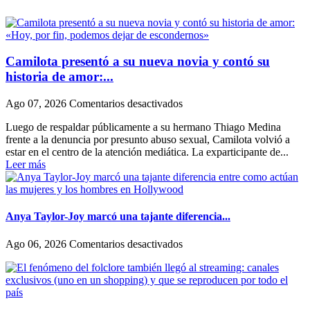
Camilota presentó a su nueva novia y contó su
historia de amor:...
en
Ago 07, 2026
Comentarios desactivados
Camilota
Luego de respaldar públicamente a su hermano Thiago Medina
presentó
frente a la denuncia por presunto abuso sexual, Camilota volvió a
a
estar en el centro de la atención mediática. La exparticipante de...
su
Leer más
nueva
novia
y
contó
su
Anya Taylor-Joy marcó una tajante diferencia...
historia
de
en
Ago 06, 2026
Comentarios desactivados
amor:
Anya
«Hoy,
Taylor-
por
Joy
fin,
marcó
podemos
una