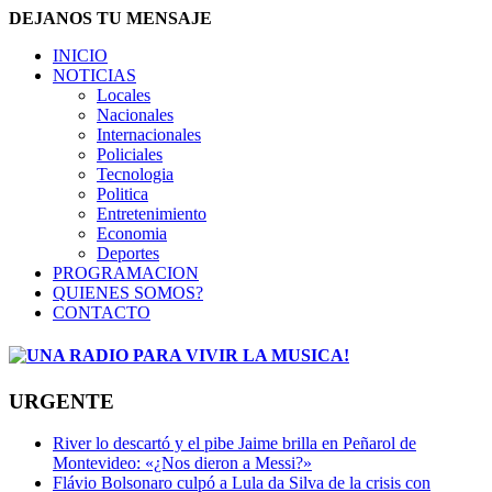
DEJANOS TU MENSAJE
INICIO
NOTICIAS
Locales
Nacionales
Internacionales
Policiales
Tecnologia
Politica
Entretenimiento
Economia
Deportes
PROGRAMACION
QUIENES SOMOS?
CONTACTO
URGENTE
River lo descartó y el pibe Jaime brilla en Peñarol de
Montevideo: «¿Nos dieron a Messi?»
Flávio Bolsonaro culpó a Lula da Silva de la crisis con