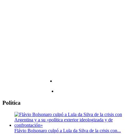
hoy,
River:
martes
la
4
fecha
de
y
agosto
todos
los
detalles
Politica
Flávio Bolsonaro culpó a Lula da Silva de la crisis con...