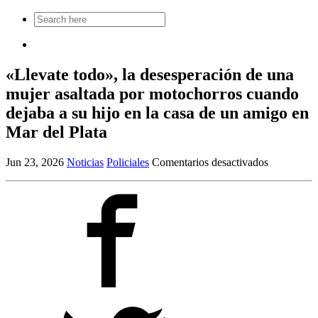
Search
for:
«Llevate todo», la desesperación de una
mujer asaltada por motochorros cuando
dejaba a su hijo en la casa de un amigo en
Mar del Plata
en
Jun 23, 2026
Noticias
Policiales
Comentarios desactivados
«Llevate
todo»,
la
desesperac
de
una
mujer
asaltada
por
motochorr
cuando
dejaba