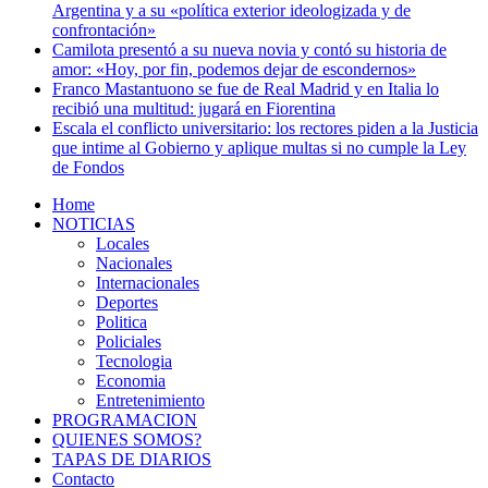
Argentina y a su «política exterior ideologizada y de
confrontación»
Camilota presentó a su nueva novia y contó su historia de
amor: «Hoy, por fin, podemos dejar de escondernos»
Franco Mastantuono se fue de Real Madrid y en Italia lo
recibió una multitud: jugará en Fiorentina
Escala el conflicto universitario: los rectores piden a la Justicia
que intime al Gobierno y aplique multas si no cumple la Ley
de Fondos
Home
NOTICIAS
Locales
Nacionales
Internacionales
Deportes
Politica
Policiales
Tecnologia
Economia
Entretenimiento
PROGRAMACION
QUIENES SOMOS?
TAPAS DE DIARIOS
Contacto