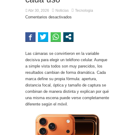
“Sonreí, te estamos filmando”: se infiltraron en
una red de trabajadores norcoreanos, los
Abr 30, 2026
Noticias
Tecnologia
grabaron y lo mostraron en DEF CON 34
Comentarios desactivados
Las cámaras se convirtieron en la variable
decisiva para elegir un teléfono celular. Aunque
a simple vista todos son muy parecidos, los
resultados cambian de forma dramática. Cada
marca define su propia fórmula: apertura,
distancia focal, óptica y tamaño de captura se
combinan de manera distinta y explican por qué
una misma escena puede verse completamente
diferente según el móvil.