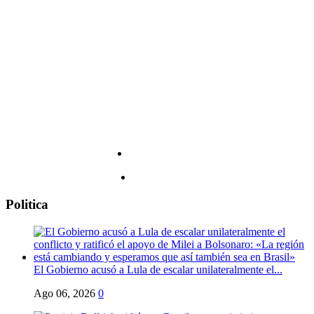
de
los
capítulos
más
oscuros
de
la
historia
de
los
Estados
Unidos,
a
riesgo
de
incomodar
Politica
al
espectador
El Gobierno acusó a Lula de escalar unilateralmente el...
Ago 06, 2026
0