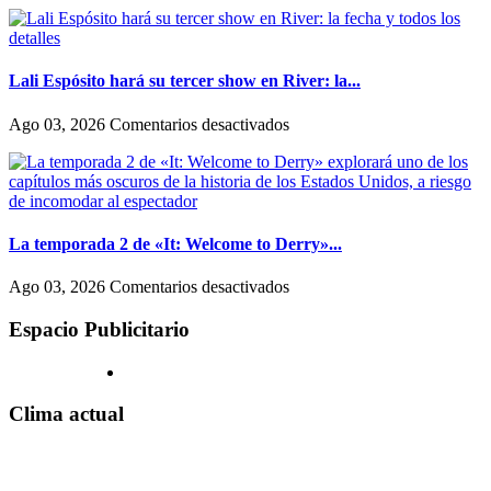
Lali Espósito hará su tercer show en River: la...
en
Ago 03, 2026
Comentarios desactivados
Lali
Espósito
hará
su
tercer
show
La temporada 2 de «It: Welcome to Derry»...
en
River:
en
Ago 03, 2026
Comentarios desactivados
la
La
fecha
temporada
Espacio Publicitario
y
2
todos
de
los
«It:
detalles
Welcome
Clima actual
to
Derry»
explorará
uno