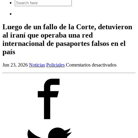
Search
for:
Luego de un fallo de la Corte, detuvieron
al iraní que operaba una red
internacional de pasaportes falsos en el
país
en
Jun 23, 2026
Noticias
Policiales
Comentarios desactivados
Luego
de
un
fallo
de
la
Corte,
detuvieron
al
iraní
que
operaba
una