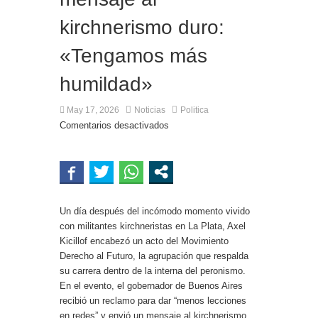
Ciudad en el Conurbano: «Asesinos de m…, los
vamos a agarrar»
kirchnerismo duro:
«Tengamos más
humildad»
May 17, 2026
Noticias
Politica
Comentarios desactivados
Un día después del incómodo momento vivido
con militantes kirchneristas en La Plata, Axel
Kicillof encabezó un acto del Movimiento
Derecho al Futuro, la agrupación que respalda
su carrera dentro de la interna del peronismo.
En el evento, el gobernador de Buenos Aires
recibió un reclamo para dar “menos lecciones
en redes” y envió un mensaje al kirchnerismo