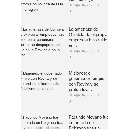
Ago 06, 2026
0
La amenaza de
Quintela de expropiar
empresas hizo ruido
en...
Ago 06, 2026
0
Misiones: el
gobernador rompió
con Rovira y se
profundiza...
Ago 06, 2026
0
Facundo Moyano fue
demorado en
Belgrano tras un