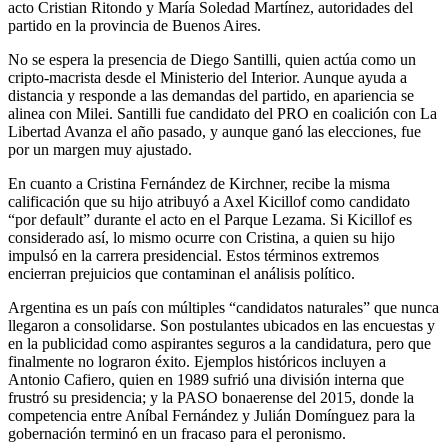
acto Cristian Ritondo y María Soledad Martínez, autoridades del
partido en la provincia de Buenos Aires.
No se espera la presencia de Diego Santilli, quien actúa como un
cripto-macrista desde el Ministerio del Interior. Aunque ayuda a
distancia y responde a las demandas del partido, en apariencia se
alinea con Milei. Santilli fue candidato del PRO en coalición con La
Libertad Avanza el año pasado, y aunque ganó las elecciones, fue
por un margen muy ajustado.
En cuanto a Cristina Fernández de Kirchner, recibe la misma
calificación que su hijo atribuyó a Axel Kicillof como candidato
“por default” durante el acto en el Parque Lezama. Si Kicillof es
considerado así, lo mismo ocurre con Cristina, a quien su hijo
impulsó en la carrera presidencial. Estos términos extremos
encierran prejuicios que contaminan el análisis político.
Argentina es un país con múltiples “candidatos naturales” que nunca
llegaron a consolidarse. Son postulantes ubicados en las encuestas y
en la publicidad como aspirantes seguros a la candidatura, pero que
finalmente no lograron éxito. Ejemplos históricos incluyen a
Antonio Cafiero, quien en 1989 sufrió una división interna que
frustró su presidencia; y la PASO bonaerense del 2015, donde la
competencia entre Aníbal Fernández y Julián Domínguez para la
gobernación terminó en un fracaso para el peronismo.