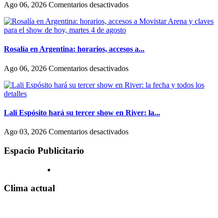
entre
en
Ago 06, 2026
Comentarios desactivados
como
El
actúan
fenómeno
las
del
mujeres
folclore
y
también
Rosalía en Argentina: horarios, accesos a...
los
llegó
hombres
al
en
Ago 06, 2026
Comentarios desactivados
en
streaming:
Rosalía
Hollywood
canales
en
exclusivos
Argentina:
(uno
horarios,
en
accesos
Lali Espósito hará su tercer show en River: la...
un
a
shopping)
Movistar
en
Ago 03, 2026
Comentarios desactivados
y
Arena
Lali
que
y
Espósito
Espacio Publicitario
se
claves
hará
reproducen
para
su
por
el
tercer
todo
show
show
Clima actual
el
de
en
país
hoy,
River:
martes
la
4