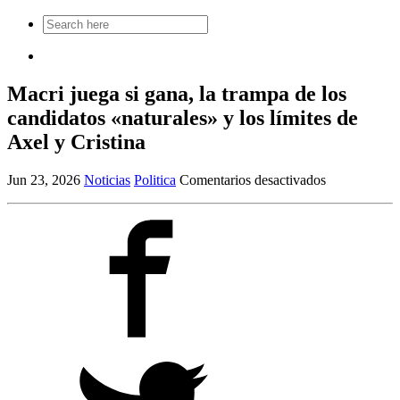
Search
for:
Macri juega si gana, la trampa de los
candidatos «naturales» y los límites de
Axel y Cristina
en
Jun 23, 2026
Noticias
Politica
Comentarios desactivados
Macri
juega
si
gana,
la
trampa
de
los
candidatos
«naturales»
y
los
límites