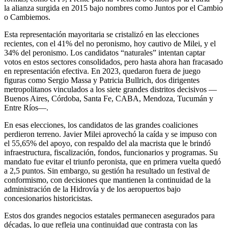
la alianza surgida en 2015 bajo nombres como Juntos por el Cambio
o Cambiemos.
Esta representación mayoritaria se cristalizó en las elecciones
recientes, con el 41% del no peronismo, hoy cautivo de Milei, y el
34% del peronismo. Los candidatos “naturales” intentan captar
votos en estos sectores consolidados, pero hasta ahora han fracasado
en representación efectiva. En 2023, quedaron fuera de juego
figuras como Sergio Massa y Patricia Bullrich, dos dirigentes
metropolitanos vinculados a los siete grandes distritos decisivos —
Buenos Aires, Córdoba, Santa Fe, CABA, Mendoza, Tucumán y
Entre Ríos—.
En esas elecciones, los candidatos de las grandes coaliciones
perdieron terreno. Javier Milei aprovechó la caída y se impuso con
el 55,65% del apoyo, con respaldo del ala macrista que le brindó
infraestructura, fiscalización, fondos, funcionarios y programas. Su
mandato fue evitar el triunfo peronista, que en primera vuelta quedó
a 2,5 puntos. Sin embargo, su gestión ha resultado un festival de
conformismo, con decisiones que mantienen la continuidad de la
administración de la Hidrovía y de los aeropuertos bajo
concesionarios historicistas.
Estos dos grandes negocios estatales permanecen asegurados para
décadas, lo que refleja una continuidad que contrasta con las