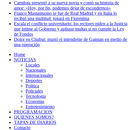
Camilota presentó a su nueva novia y contó su historia de
amor: «Hoy, por fin, podemos dejar de escondernos»
Franco Mastantuono se fue de Real Madrid y en Italia lo
recibió una multitud: jugará en Fiorentina
Escala el conflicto universitario: los rectores piden a la Justicia
que intime al Gobierno y aplique multas si no cumple la Ley
de Fondos
Dolor en Chubut: murió el intendente de Gaiman en medio de
una operación
Home
NOTICIAS
Locales
Nacionales
Internacionales
Deportes
Politica
Policiales
Tecnologia
Economia
Entretenimiento
PROGRAMACION
QUIENES SOMOS?
TAPAS DE DIARIOS
Contacto