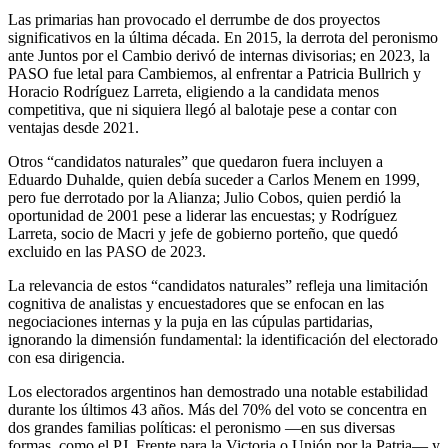
Las primarias han provocado el derrumbe de dos proyectos
significativos en la última década. En 2015, la derrota del peronismo
ante Juntos por el Cambio derivó de internas divisorias; en 2023, la
PASO fue letal para Cambiemos, al enfrentar a Patricia Bullrich y
Horacio Rodríguez Larreta, eligiendo a la candidata menos
competitiva, que ni siquiera llegó al balotaje pese a contar con
ventajas desde 2021.
Otros “candidatos naturales” que quedaron fuera incluyen a
Eduardo Duhalde, quien debía suceder a Carlos Menem en 1999,
pero fue derrotado por la Alianza; Julio Cobos, quien perdió la
oportunidad de 2001 pese a liderar las encuestas; y Rodríguez
Larreta, socio de Macri y jefe de gobierno porteño, que quedó
excluido en las PASO de 2023.
La relevancia de estos “candidatos naturales” refleja una limitación
cognitiva de analistas y encuestadores que se enfocan en las
negociaciones internas y la puja en las cúpulas partidarias,
ignorando la dimensión fundamental: la identificación del electorado
con esa dirigencia.
Los electorados argentinos han demostrado una notable estabilidad
durante los últimos 43 años. Más del 70% del voto se concentra en
dos grandes familias políticas: el peronismo —en sus diversas
formas, como el PJ, Frente para la Victoria o Unión por la Patria— y