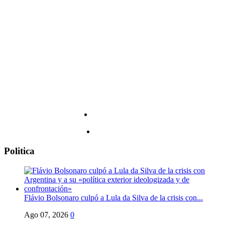
fecha
de
y
agosto
todos
los
detalles
Politica
Flávio Bolsonaro culpó a Lula da Silva de la crisis con...
Ago 07, 2026
0