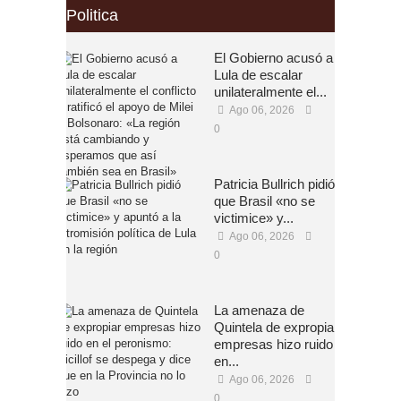
Politica
El Gobierno acusó a
Lula de escalar
unilateralmente el...
Ago 06, 2026
0
Patricia Bullrich pidió
que Brasil «no se
victimice» y...
Ago 06, 2026
0
La amenaza de
Quintela de expropiar
empresas hizo ruido
en...
Ago 06, 2026
0