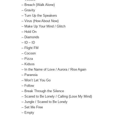
– Breach (Walk Alone)
– Gravity
– Turn Up the Speakers
– Virus (How About Now)
– Make Up Your Mind / Glitch
– Hold On
– Diamonds
– ID – ID
– Flight FM
– Cocoon
– Pizza
– Kidsos
– In the Name of Love / Aurora / Rise Again
– Paranoia
– Won’t Let You Go
– Follow
– Break Through the Silence
– Scared to Be Lonely / Calling (Lose My Mind)
– Jungle / Scared to Be Lonely
– Set Me Free
– Empty