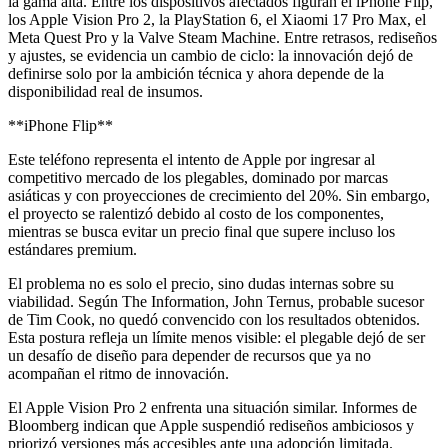
la gama alta. Entre los dispositivos afectados figuran el iPhone Flip,
los Apple Vision Pro 2, la PlayStation 6, el Xiaomi 17 Pro Max, el
Meta Quest Pro y la Valve Steam Machine. Entre retrasos, rediseños
y ajustes, se evidencia un cambio de ciclo: la innovación dejó de
definirse solo por la ambición técnica y ahora depende de la
disponibilidad real de insumos.
**iPhone Flip**
Este teléfono representa el intento de Apple por ingresar al
competitivo mercado de los plegables, dominado por marcas
asiáticas y con proyecciones de crecimiento del 20%. Sin embargo,
el proyecto se ralentizó debido al costo de los componentes,
mientras se busca evitar un precio final que supere incluso los
estándares premium.
El problema no es solo el precio, sino dudas internas sobre su
viabilidad. Según The Information, John Ternus, probable sucesor
de Tim Cook, no quedó convencido con los resultados obtenidos.
Esta postura refleja un límite menos visible: el plegable dejó de ser
un desafío de diseño para depender de recursos que ya no
acompañan el ritmo de innovación.
El Apple Vision Pro 2 enfrenta una situación similar. Informes de
Bloomberg indican que Apple suspendió rediseños ambiciosos y
priorizó versiones más accesibles ante una adopción limitada.