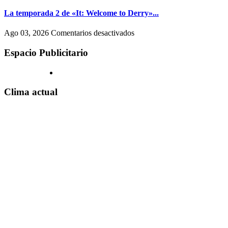
tercer
show
La temporada 2 de «It: Welcome to Derry»...
en
River:
en
Ago 03, 2026
Comentarios desactivados
la
La
fecha
temporada
Espacio Publicitario
y
2
todos
de
los
«It:
detalles
Welcome
Clima actual
to
Derry»
explorará
uno
de
los
capítulos
más
oscuros
de
la
historia
de
los
Estados