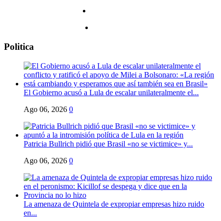
Unidos,
a
riesgo
de
incomodar
Politica
al
espectador
El Gobierno acusó a Lula de escalar unilateralmente el...
Ago 06, 2026
0
Patricia Bullrich pidió que Brasil «no se victimice» y...
Ago 06, 2026
0
La amenaza de Quintela de expropiar empresas hizo ruido
en...