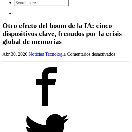
Search
for:
Otro efecto del boom de la IA: cinco
dispositivos clave, frenados por la crisis
global de memorias
en
Abr 30, 2026
Noticias
Tecnologia
Comentarios desactivados
Otro
efecto
del
boom
de
la
IA:
cinco
dispositi
clave,
frenados
por
la
crisis