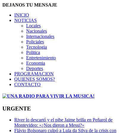
DEJANOS TU MENSAJE
INICIO
NOTICIAS
Locales
Nacionales
Internacionales
Policiales
Tecnologia
Politica
Entretenimiento
Economia
Deportes
PROGRAMACION
QUIENES SOMOS?
CONTACTO
URGENTE
River lo descartó y el pibe Jaime brilla en Peñarol de
Montevideo: «¿Nos dieron a Messi?»
Flávio Bolsonaro culpó a Lula da Silva de la crisis con