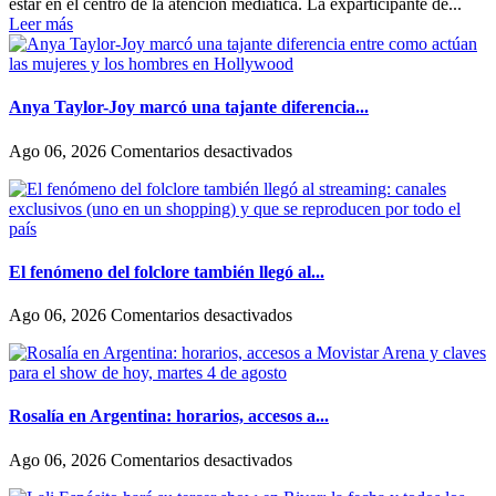
estar en el centro de la atención mediática. La exparticipante de...
su
Leer más
nueva
novia
y
contó
su
Anya Taylor-Joy marcó una tajante diferencia...
historia
de
en
Ago 06, 2026
Comentarios desactivados
amor:
Anya
«Hoy,
Taylor-
por
Joy
fin,
marcó
podemos
una
dejar
tajante
El fenómeno del folclore también llegó al...
de
diferencia
escondernos»
entre
en
Ago 06, 2026
Comentarios desactivados
como
El
actúan
fenómeno
las
del
mujeres
folclore
y
también
Rosalía en Argentina: horarios, accesos a...
los
llegó
hombres
al
en
Ago 06, 2026
Comentarios desactivados
en
streaming:
Rosalía
Hollywood
canales