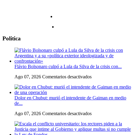
Politica
Flávio Bolsonaro culpó a Lula da Silva de la crisis con...
en
Ago 07, 2026
Comentarios desactivados
Flávio
Bolsonaro
culpó
Dolor en Chubut: murió el intendente de Gaiman en medio
a
de...
Lula
da
en
Ago 07, 2026
Comentarios desactivados
Silva
Dolor
de
en
la
Chubut:
crisis
murió