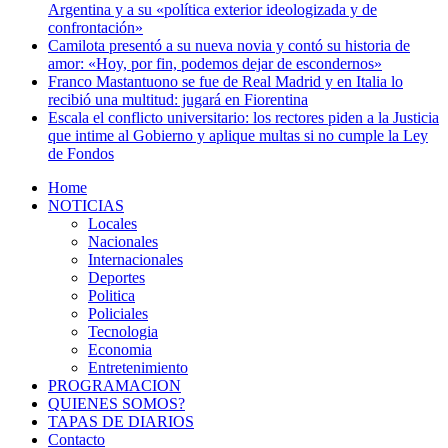
Argentina y a su «política exterior ideologizada y de
confrontación»
Camilota presentó a su nueva novia y contó su historia de
amor: «Hoy, por fin, podemos dejar de escondernos»
Franco Mastantuono se fue de Real Madrid y en Italia lo
recibió una multitud: jugará en Fiorentina
Escala el conflicto universitario: los rectores piden a la Justicia
que intime al Gobierno y aplique multas si no cumple la Ley
de Fondos
Home
NOTICIAS
Locales
Nacionales
Internacionales
Deportes
Politica
Policiales
Tecnologia
Economia
Entretenimiento
PROGRAMACION
QUIENES SOMOS?
TAPAS DE DIARIOS
Contacto