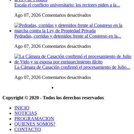
con
Escala el conflicto universitario: los rectores piden a la...
el
Argentina
intendente
y
en
Ago 07, 2026
Comentarios desactivados
de
a
Escala
Gaiman
su
el
en
«política
conflicto
medio
exterior
Pedradas, corridas y detenidos frente al Congreso en la...
universitario:
de
ideologizada
los
una
y
en
Ago 07, 2026
Comentarios desactivados
rectores
operación
de
Pedradas,
piden
confrontación»
corridas
a
y
la
La Cámara de Casación confirmó el procesamiento de Julio...
detenidos
Justicia
frente
que
en
Ago 07, 2026
Comentarios desactivados
al
intime
La
Congreso
al
Cámara
en
Gobierno
de
la
y
Copyright © 2020 - Todos los derechos reservados
Casación
marcha
aplique
confirmó
contra
multas
INICIO
el
la
si
NOTICIAS
procesamiento
Ley
no
PROGRAMACION
de
de
cumple
QUIENES SOMOS?
Julio
Propiedad
la
CONTACTO
de
Privada
Ley