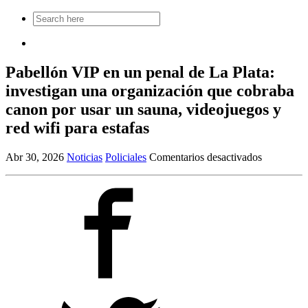
Search
for:
Pabellón VIP en un penal de La Plata:
investigan una organización que cobraba
canon por usar un sauna, videojuegos y
red wifi para estafas
en
Abr 30, 2026
Noticias
Policiales
Comentarios desactivados
Pabellón
VIP
en
un
penal
de
La
Plata:
investigan
una
organizaci
que