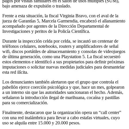
pagos por visitas familiares en el salón de usos múltiples (SUM),
bajo amenaza de expulsión o traslado.
Frente a esta situación, la fiscal Virginia Bravo, con el aval de la
jueza de Garantías 5, Marcela Garmendia, encabezó el allanamiento
acompañado por agentes de la Dirección Departamental de
Investigaciones y peritos de la Policía Científica.
Durante la inspección celda por celda, se incautó un centenar de
teléfonos celulares, notebooks, routers y amplificadores de señal
wifi, discos portátiles de almacenamiento y consolas de videojuegos
de última generación, como una Playstation 5. La fiscal secuestró
estos elementos e identificó a sus propietarios para definir próximas
imputaciones o solicitar nuevas medidas judiciales para desmantelar
esta red ilícita.
Los denunciantes también alertaron que el grupo que controla el
pabellón ejerce coerción psicológica y que, hace un mes, golpearon
a un interno sin que las autoridades sancionaran el hecho. Además,
señalaron la introducción ilegal de marihuana, cocaína y pastillas
para su comercialización.
Finalmente, destacaron que la organización opera un “call center”
con una red inalámbrica para llevar a cabo estafas virtuales, cuyo
uso se alquila entre 15.000 y 20.000 pesos.