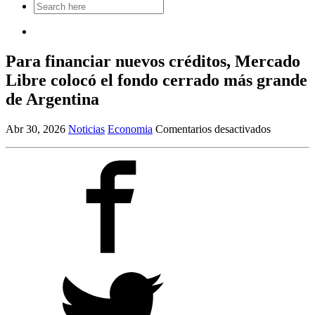
Search
for:
Para financiar nuevos créditos, Mercado
Libre colocó el fondo cerrado más grande
de Argentina
en
Abr 30, 2026
Noticias
Economia
Comentarios desactivados
Para
financiar
nuevos
créditos,
Mercado
Libre
colocó
el
fondo
cerrado
más
grande
de
Argentina