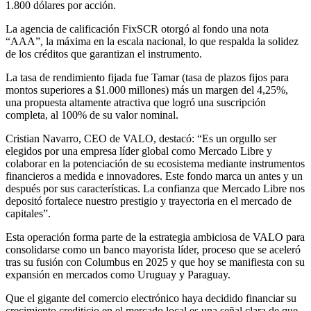
1.800 dólares por acción.
La agencia de calificación FixSCR otorgó al fondo una nota
“AAA”, la máxima en la escala nacional, lo que respalda la solidez
de los créditos que garantizan el instrumento.
La tasa de rendimiento fijada fue Tamar (tasa de plazos fijos para
montos superiores a $1.000 millones) más un margen del 4,25%,
una propuesta altamente atractiva que logró una suscripción
completa, al 100% de su valor nominal.
Cristian Navarro, CEO de VALO, destacó: “Es un orgullo ser
elegidos por una empresa líder global como Mercado Libre y
colaborar en la potenciación de su ecosistema mediante instrumentos
financieros a medida e innovadores. Este fondo marca un antes y un
después por sus características. La confianza que Mercado Libre nos
depositó fortalece nuestro prestigio y trayectoria en el mercado de
capitales”.
Esta operación forma parte de la estrategia ambiciosa de VALO para
consolidarse como un banco mayorista líder, proceso que se aceleró
tras su fusión con Columbus en 2025 y que hoy se manifiesta con su
expansión en mercados como Uruguay y Paraguay.
Que el gigante del comercio electrónico haya decidido financiar su
crecimiento crediticio en el mercado local es una señal clara de que