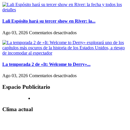
Lali Espósito hará su tercer show en River: la...
en
Ago 03, 2026
Comentarios desactivados
Lali
Espósito
hará
su
tercer
show
La temporada 2 de «It: Welcome to Derry»...
en
River:
en
Ago 03, 2026
Comentarios desactivados
la
La
fecha
temporada
Espacio Publicitario
y
2
todos
de
los
«It:
detalles
Welcome
Clima actual
to
Derry»
explorará
uno