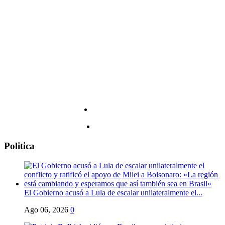
de
los
capítulos
más
oscuros
de
la
historia
de
los
Estados
Unidos,
a
riesgo
de
incomodar
Politica
al
espectador
El Gobierno acusó a Lula de escalar unilateralmente el...
Ago 06, 2026
0