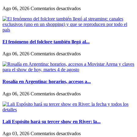
historia
de
en
Ago 06, 2026
Comentarios desactivados
amor:
Anya
«Hoy,
Taylor-
por
Joy
fin,
marcó
podemos
una
dejar
tajante
El fenómeno del folclore también llegó al...
de
diferencia
escondernos»
entre
en
Ago 06, 2026
Comentarios desactivados
como
El
actúan
fenómeno
las
del
mujeres
folclore
y
también
Rosalía en Argentina: horarios, accesos a...
los
llegó
hombres
al
en
Ago 06, 2026
Comentarios desactivados
en
streaming:
Rosalía
Hollywood
canales
en
exclusivos
Argentina:
(uno
horarios,
en
accesos
Lali Espósito hará su tercer show en River: la...
un
a
shopping)
Movistar
en
Ago 03, 2026
Comentarios desactivados
y