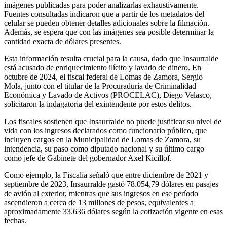
imágenes publicadas para poder analizarlas exhaustivamente.
Fuentes consultadas indicaron que a partir de los metadatos del
celular se pueden obtener detalles adicionales sobre la filmación.
Además, se espera que con las imágenes sea posible determinar la
cantidad exacta de dólares presentes.
Esta información resulta crucial para la causa, dado que Insaurralde
está acusado de enriquecimiento ilícito y lavado de dinero. En
octubre de 2024, el fiscal federal de Lomas de Zamora, Sergio
Mola, junto con el titular de la Procuraduría de Criminalidad
Económica y Lavado de Activos (PROCELAC), Diego Velasco,
solicitaron la indagatoria del exintendente por estos delitos.
Los fiscales sostienen que Insaurralde no puede justificar su nivel de
vida con los ingresos declarados como funcionario público, que
incluyen cargos en la Municipalidad de Lomas de Zamora, su
intendencia, su paso como diputado nacional y su último cargo
como jefe de Gabinete del gobernador Axel Kicillof.
Como ejemplo, la Fiscalía señaló que entre diciembre de 2021 y
septiembre de 2023, Insaurralde gastó 78.054,79 dólares en pasajes
de avión al exterior, mientras que sus ingresos en ese período
ascendieron a cerca de 13 millones de pesos, equivalentes a
aproximadamente 33.636 dólares según la cotización vigente en esas
fechas.