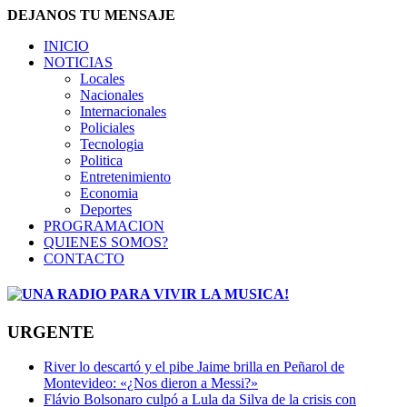
DEJANOS TU MENSAJE
INICIO
NOTICIAS
Locales
Nacionales
Internacionales
Policiales
Tecnologia
Politica
Entretenimiento
Economia
Deportes
PROGRAMACION
QUIENES SOMOS?
CONTACTO
URGENTE
River lo descartó y el pibe Jaime brilla en Peñarol de
Montevideo: «¿Nos dieron a Messi?»
Flávio Bolsonaro culpó a Lula da Silva de la crisis con