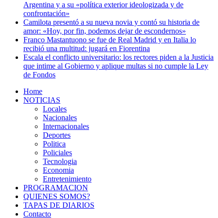
Argentina y a su «política exterior ideologizada y de
confrontación»
Camilota presentó a su nueva novia y contó su historia de
amor: «Hoy, por fin, podemos dejar de escondernos»
Franco Mastantuono se fue de Real Madrid y en Italia lo
recibió una multitud: jugará en Fiorentina
Escala el conflicto universitario: los rectores piden a la Justicia
que intime al Gobierno y aplique multas si no cumple la Ley
de Fondos
Home
NOTICIAS
Locales
Nacionales
Internacionales
Deportes
Politica
Policiales
Tecnologia
Economia
Entretenimiento
PROGRAMACION
QUIENES SOMOS?
TAPAS DE DIARIOS
Contacto