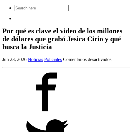
Search
for:
Por qué es clave el video de los millones
de dólares que grabó Jesica Cirio y qué
busca la Justicia
en
Jun 23, 2026
Noticias
Policiales
Comentarios desactivados
Por
qué
es
clave
el
video
de
los
millones
de
dólares
que
grabó