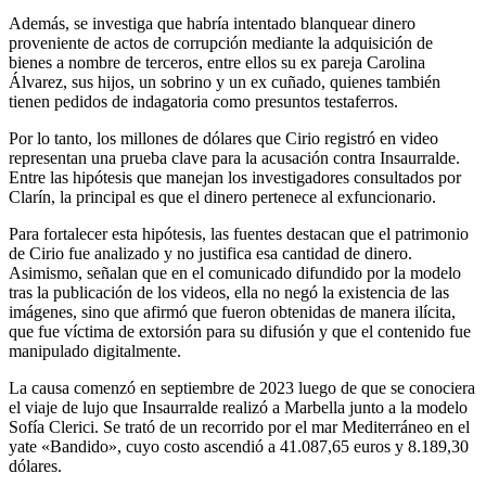
Además, se investiga que habría intentado blanquear dinero
proveniente de actos de corrupción mediante la adquisición de
bienes a nombre de terceros, entre ellos su ex pareja Carolina
Álvarez, sus hijos, un sobrino y un ex cuñado, quienes también
tienen pedidos de indagatoria como presuntos testaferros.
Por lo tanto, los millones de dólares que Cirio registró en video
representan una prueba clave para la acusación contra Insaurralde.
Entre las hipótesis que manejan los investigadores consultados por
Clarín, la principal es que el dinero pertenece al exfuncionario.
Para fortalecer esta hipótesis, las fuentes destacan que el patrimonio
de Cirio fue analizado y no justifica esa cantidad de dinero.
Asimismo, señalan que en el comunicado difundido por la modelo
tras la publicación de los videos, ella no negó la existencia de las
imágenes, sino que afirmó que fueron obtenidas de manera ilícita,
que fue víctima de extorsión para su difusión y que el contenido fue
manipulado digitalmente.
La causa comenzó en septiembre de 2023 luego de que se conociera
el viaje de lujo que Insaurralde realizó a Marbella junto a la modelo
Sofía Clerici. Se trató de un recorrido por el mar Mediterráneo en el
yate «Bandido», cuyo costo ascendió a 41.087,65 euros y 8.189,30
dólares.