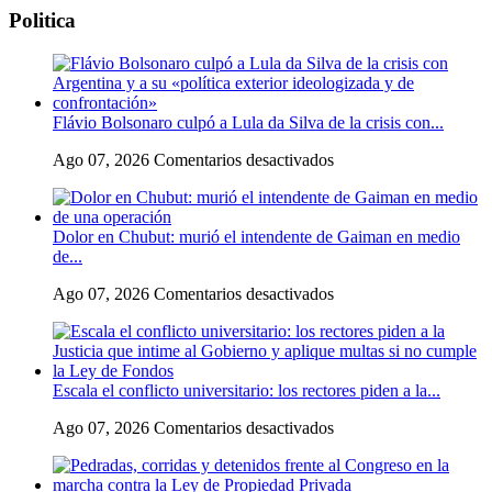
Politica
Flávio Bolsonaro culpó a Lula da Silva de la crisis con...
en
Ago 07, 2026
Comentarios desactivados
Flávio
Bolsonaro
culpó
Dolor en Chubut: murió el intendente de Gaiman en medio
a
de...
Lula
da
en
Ago 07, 2026
Comentarios desactivados
Silva
Dolor
de
en
la
Chubut:
crisis
murió
con
Escala el conflicto universitario: los rectores piden a la...
el
Argentina
intendente
y
en
Ago 07, 2026
Comentarios desactivados
de
a
Escala
Gaiman
su
el
en
«política
conflicto
medio