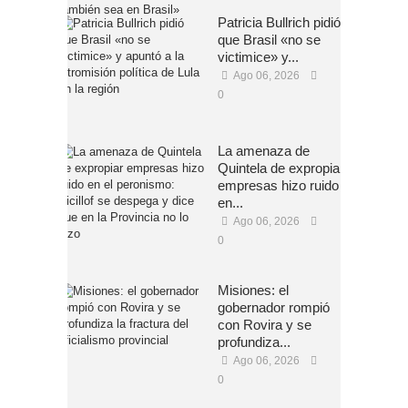
Patricia Bullrich pidió
que Brasil «no se
victimice» y...
Ago 06, 2026
0
La amenaza de
Quintela de expropiar
empresas hizo ruido
en...
Ago 06, 2026
0
Misiones: el
gobernador rompió
con Rovira y se
profundiza...
Ago 06, 2026
0