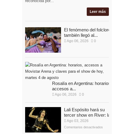
reconocida por...
Leer más
El fenómeno del folclore
también llegó al...
Ago 06, 2026
0
Rosalía en Argentina: horarios,
accesos a...
Ago 06, 2026
0
Lali Espósito hará su
tercer show en River: la...
Ago 03, 2026
Comentarios desactivados