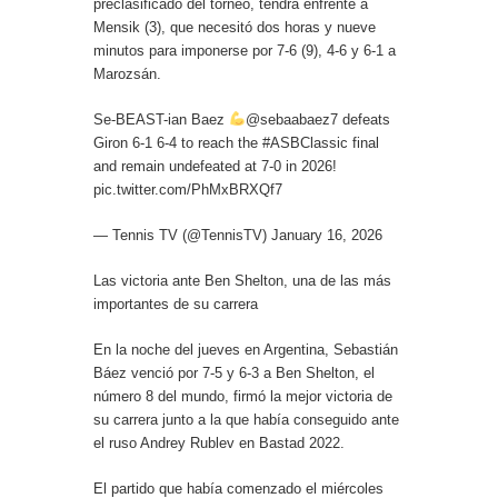
preclasificado del torneo, tendrá enfrente a
Mensik (3), que necesitó dos horas y nueve
minutos para imponerse por 7-6 (9), 4-6 y 6-1 a
Marozsán.
Se-BEAST-ian Baez
@sebaabaez7 defeats
Giron 6-1 6-4 to reach the #ASBClassic final
and remain undefeated at 7-0 in 2026!
pic.twitter.com/PhMxBRXQf7
— Tennis TV (@TennisTV) January 16, 2026
Las victoria ante Ben Shelton, una de las más
importantes de su carrera
En la noche del jueves en Argentina, Sebastián
Báez venció por 7-5 y 6-3 a Ben Shelton, el
número 8 del mundo, firmó la mejor victoria de
su carrera junto a la que había conseguido ante
el ruso Andrey Rublev en Bastad 2022.
El partido que había comenzado el miércoles