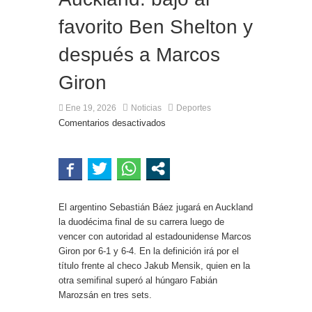
Ciudad en el Conurbano: «Asesinos de m…, los
vamos a agarrar»
favorito Ben Shelton y
después a Marcos
Giron
Ene 19, 2026
Noticias
Deportes
Comentarios desactivados
El argentino Sebastián Báez jugará en Auckland
la duodécima final de su carrera luego de
vencer con autoridad al estadounidense Marcos
Giron por 6-1 y 6-4. En la definición irá por el
título frente al checo Jakub Mensik, quien en la
otra semifinal superó al húngaro Fabián
Marozsán en tres sets.