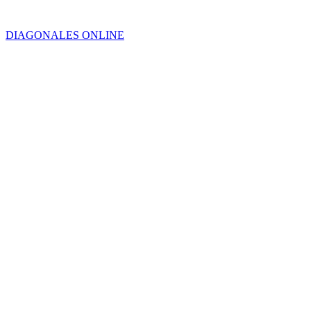
enriquecimiento
ilícito
DIAGONALES ONLINE