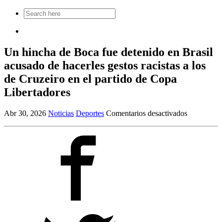
Search
for:
Un hincha de Boca fue detenido en Brasil
acusado de hacerles gestos racistas a los
de Cruzeiro en el partido de Copa
Libertadores
en
Abr 30, 2026
Noticias
Deportes
Comentarios desactivados
Un
hincha
de
Boca
fue
detenido
en
Brasil
acusado
de
hacerles
gestos