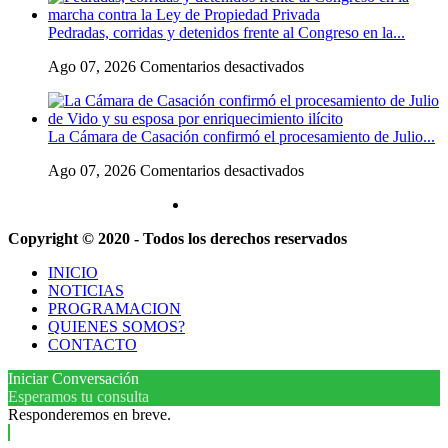
en
«política
conflicto
medio
exterior
Pedradas, corridas y detenidos frente al Congreso en la...
universitario:
de
ideologizada
los
una
y
en
Ago 07, 2026
Comentarios desactivados
rectores
operación
de
Pedradas,
piden
confrontación»
corridas
a
y
la
La Cámara de Casación confirmó el procesamiento de Julio...
detenidos
Justicia
frente
que
en
Ago 07, 2026
Comentarios desactivados
al
intime
La
Congreso
al
Cámara
en
Gobierno
de
la
y
Copyright © 2020 - Todos los derechos reservados
Casación
marcha
aplique
confirmó
contra
multas
INICIO
el
la
si
NOTICIAS
procesamiento
Ley
no
PROGRAMACION
de
de
cumple
QUIENES SOMOS?
Julio
Propiedad
la
CONTACTO
de
Privada
Ley
Vido
de
Iniciar Conversación
y
Fondos
Esperamos tu consulta
su
Responderemos en breve.
esposa
por