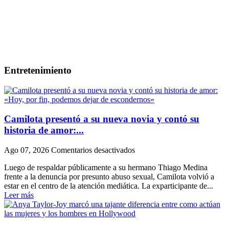
Entretenimiento
Camilota presentó a su nueva novia y contó su
historia de amor:...
en
Ago 07, 2026
Comentarios desactivados
Camilota
Luego de respaldar públicamente a su hermano Thiago Medina
presentó
frente a la denuncia por presunto abuso sexual, Camilota volvió a
a
estar en el centro de la atención mediática. La exparticipante de...
su
Leer más
nueva
novia
y
contó