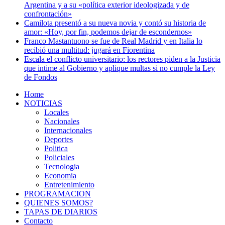
Argentina y a su «política exterior ideologizada y de
confrontación»
Camilota presentó a su nueva novia y contó su historia de
amor: «Hoy, por fin, podemos dejar de escondernos»
Franco Mastantuono se fue de Real Madrid y en Italia lo
recibió una multitud: jugará en Fiorentina
Escala el conflicto universitario: los rectores piden a la Justicia
que intime al Gobierno y aplique multas si no cumple la Ley
de Fondos
Home
NOTICIAS
Locales
Nacionales
Internacionales
Deportes
Politica
Policiales
Tecnologia
Economia
Entretenimiento
PROGRAMACION
QUIENES SOMOS?
TAPAS DE DIARIOS
Contacto