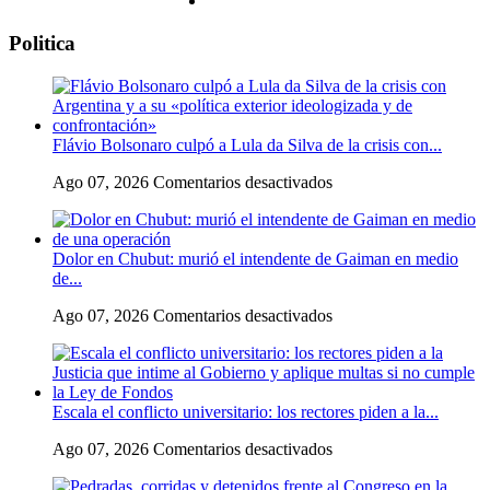
Politica
Flávio Bolsonaro culpó a Lula da Silva de la crisis con...
en
Ago 07, 2026
Comentarios desactivados
Flávio
Bolsonaro
culpó
Dolor en Chubut: murió el intendente de Gaiman en medio
a
de...
Lula
da
en
Ago 07, 2026
Comentarios desactivados
Silva
Dolor
de
en
la
Chubut:
crisis
murió
con
Escala el conflicto universitario: los rectores piden a la...
el
Argentina
intendente
y
en
Ago 07, 2026
Comentarios desactivados
de
a
Escala
Gaiman
su
el