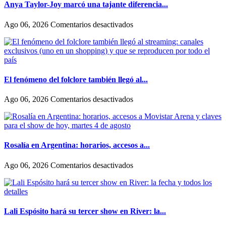
su
Anya Taylor-Joy marcó una tajante diferencia...
historia
de
en
Ago 06, 2026
Comentarios desactivados
amor:
Anya
«Hoy,
Taylor-
por
Joy
fin,
marcó
podemos
una
dejar
tajante
El fenómeno del folclore también llegó al...
de
diferencia
escondernos»
entre
en
Ago 06, 2026
Comentarios desactivados
como
El
actúan
fenómeno
las
del
mujeres
folclore
y
también
Rosalía en Argentina: horarios, accesos a...
los
llegó
hombres
al
en
Ago 06, 2026
Comentarios desactivados
en
streaming:
Rosalía
Hollywood
canales
en
exclusivos
Argentina:
(uno
horarios,
en
accesos
Lali Espósito hará su tercer show en River: la...
un
a
shopping)