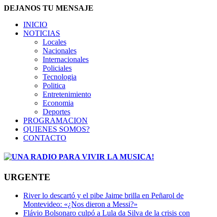
DEJANOS TU MENSAJE
INICIO
NOTICIAS
Locales
Nacionales
Internacionales
Policiales
Tecnologia
Politica
Entretenimiento
Economia
Deportes
PROGRAMACION
QUIENES SOMOS?
CONTACTO
URGENTE
River lo descartó y el pibe Jaime brilla en Peñarol de
Montevideo: «¿Nos dieron a Messi?»
Flávio Bolsonaro culpó a Lula da Silva de la crisis con