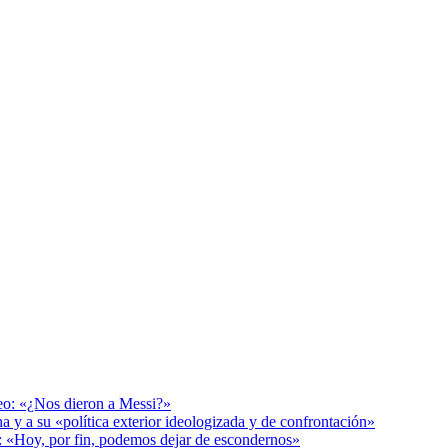
deo: «¿Nos dieron a Messi?»
a y a su «política exterior ideologizada y de confrontación»
r: «Hoy, por fin, podemos dejar de escondernos»