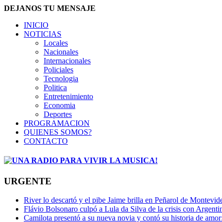
DEJANOS TU MENSAJE
INICIO
NOTICIAS
Locales
Nacionales
Internacionales
Policiales
Tecnologia
Politica
Entretenimiento
Economia
Deportes
PROGRAMACION
QUIENES SOMOS?
CONTACTO
URGENTE
River lo descartó y el pibe Jaime brilla en Peñarol de Montevi
Flávio Bolsonaro culpó a Lula da Silva de la crisis con Argentin
Camilota presentó a su nueva novia y contó su historia de amo