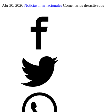
en
Abr 30, 2026
Noticias
Internacionales
Comentarios desactivados
Bajo
un
puen
de
Gale
una
niña
enco
un
tesor
de
la
natur