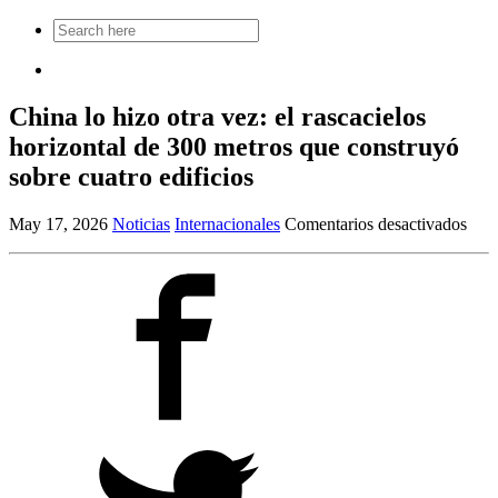
Search
for:
China lo hizo otra vez: el rascacielos
horizontal de 300 metros que construyó
sobre cuatro edificios
en
May 17, 2026
Noticias
Internacionales
Comentarios desactivados
Chi
lo
hizo
otra
vez:
el
rasc
hori
de
300
metr
que
cons