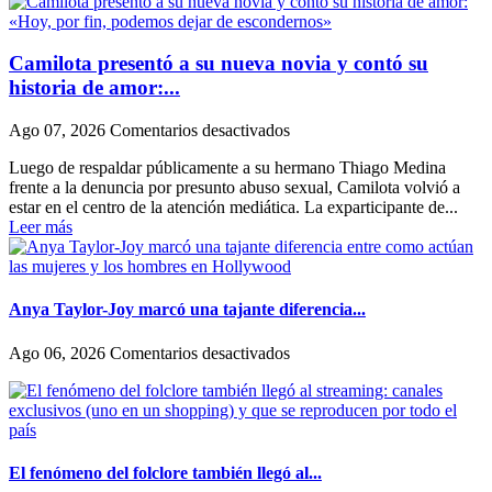
Camilota presentó a su nueva novia y contó su
historia de amor:...
en
Ago 07, 2026
Comentarios desactivados
Camilota
Luego de respaldar públicamente a su hermano Thiago Medina
presentó
frente a la denuncia por presunto abuso sexual, Camilota volvió a
a
estar en el centro de la atención mediática. La exparticipante de...
su
Leer más
nueva
novia
y
contó
su
Anya Taylor-Joy marcó una tajante diferencia...
historia
de
en
Ago 06, 2026
Comentarios desactivados
amor:
Anya
«Hoy,
Taylor-
por
Joy
fin,
marcó
podemos
una
dejar
tajante
El fenómeno del folclore también llegó al...
de
diferencia