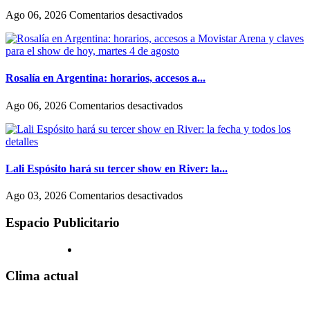
escondernos»
entre
en
Ago 06, 2026
Comentarios desactivados
como
El
actúan
fenómeno
las
del
mujeres
folclore
y
también
Rosalía en Argentina: horarios, accesos a...
los
llegó
hombres
al
en
Ago 06, 2026
Comentarios desactivados
en
streaming:
Rosalía
Hollywood
canales
en
exclusivos
Argentina:
(uno
horarios,
en
accesos
Lali Espósito hará su tercer show en River: la...
un
a
shopping)
Movistar
en
Ago 03, 2026
Comentarios desactivados
y
Arena
Lali
que
y
Espósito
Espacio Publicitario
se
claves
hará
reproducen
para
su
por
el
tercer
todo
show
show
Clima actual
el
de
en
país
hoy,
River:
martes
la