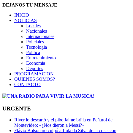
DEJANOS TU MENSAJE
INICIO
NOTICIAS
Locales
Nacionales
Internacionales
Policiales
Tecnologia
Politica
Entretenimiento
Economia
Deportes
PROGRAMACION
QUIENES SOMOS?
CONTACTO
URGENTE
River lo descartó y el pibe Jaime brilla en Peñarol de
Montevideo: «¿Nos dieron a Messi?»
Flávio Bolsonaro culpó a Lula da Silva de la crisis con