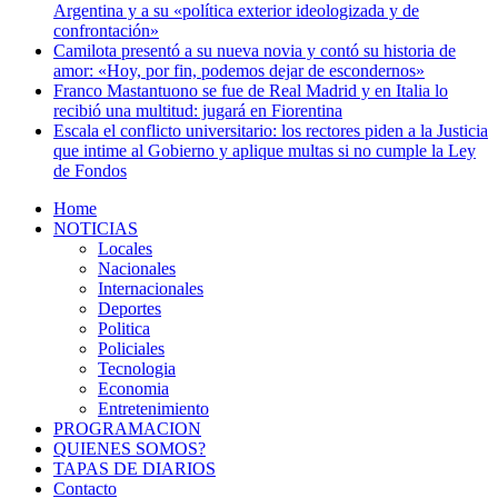
Argentina y a su «política exterior ideologizada y de
confrontación»
Camilota presentó a su nueva novia y contó su historia de
amor: «Hoy, por fin, podemos dejar de escondernos»
Franco Mastantuono se fue de Real Madrid y en Italia lo
recibió una multitud: jugará en Fiorentina
Escala el conflicto universitario: los rectores piden a la Justicia
que intime al Gobierno y aplique multas si no cumple la Ley
de Fondos
Home
NOTICIAS
Locales
Nacionales
Internacionales
Deportes
Politica
Policiales
Tecnologia
Economia
Entretenimiento
PROGRAMACION
QUIENES SOMOS?
TAPAS DE DIARIOS
Contacto