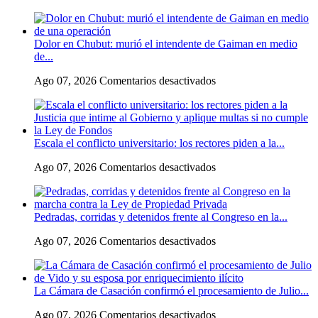
Flávio
Bolsonaro
culpó
Dolor en Chubut: murió el intendente de Gaiman en medio
a
de...
Lula
da
en
Ago 07, 2026
Comentarios desactivados
Silva
Dolor
de
en
la
Chubut:
crisis
murió
con
Escala el conflicto universitario: los rectores piden a la...
el
Argentina
intendente
y
en
Ago 07, 2026
Comentarios desactivados
de
a
Escala
Gaiman
su
el
en
«política
conflicto
medio
exterior
Pedradas, corridas y detenidos frente al Congreso en la...
universitario:
de
ideologizada
los
una
y
en
Ago 07, 2026
Comentarios desactivados
rectores
operación
de
Pedradas,
piden
confrontación»
corridas
a
y
la
La Cámara de Casación confirmó el procesamiento de Julio...
detenidos
Justicia
frente
que
en
Ago 07, 2026
Comentarios desactivados
al