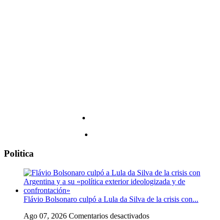
4
fecha
de
y
agosto
todos
los
detalles
Politica
Flávio Bolsonaro culpó a Lula da Silva de la crisis con...
en
Ago 07, 2026
Comentarios desactivados