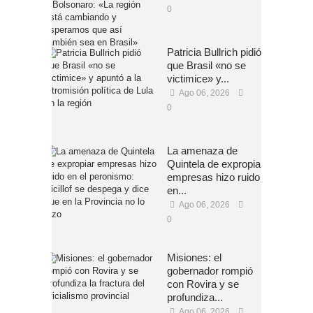
0
Patricia Bullrich pidió
que Brasil «no se
victimice» y...
Ago 06, 2026
0
La amenaza de
Quintela de expropiar
empresas hizo ruido
en...
Ago 06, 2026
0
Misiones: el
gobernador rompió
con Rovira y se
profundiza...
Ago 06, 2026