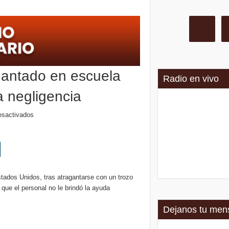
piden a la Justicia que intime al Gobierno y aplique multas si no cumple la Ley de F
gantado en escuela
Radio en vivo
 negligencia
esactivados
tados Unidos, tras atragantarse con un trozo
que el personal no le brindó la ayuda
Dejanos tu men