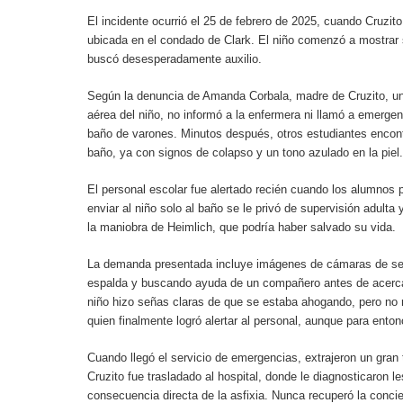
El incidente ocurrió el 25 de febrero de 2025, cuando Cruzit
ubicada en el condado de Clark. El niño comenzó a mostrar 
buscó desesperadamente auxilio.
Según la denuncia de Amanda Corbala, madre de Cruzito, un
aérea del niño, no informó a la enfermera ni llamó a emergen
baño de varones. Minutos después, otros estudiantes encontr
baño, ya con signos de colapso y un tono azulado en la piel.
El personal escolar fue alertado recién cuando los alumnos p
enviar al niño solo al baño se le privó de supervisión adult
la maniobra de Heimlich, que podría haber salvado su vida.
La demanda presentada incluye imágenes de cámaras de seg
espalda y buscando ayuda de un compañero antes de acercar
niño hizo señas claras de que se estaba ahogando, pero no r
quien finalmente logró alertar al personal, aunque para enton
Cuando llegó el servicio de emergencias, extrajeron un gran 
Cruzito fue trasladado al hospital, donde le diagnosticaron l
consecuencia directa de la asfixia. Nunca recuperó la concie