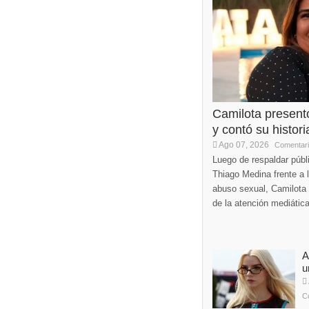
Camilota present
y contó su histori
Ago 07, 2026
Comentari
Luego de respaldar púb
Thiago Medina frente a 
abuso sexual, Camilota v
de la atención mediática
A
u
C