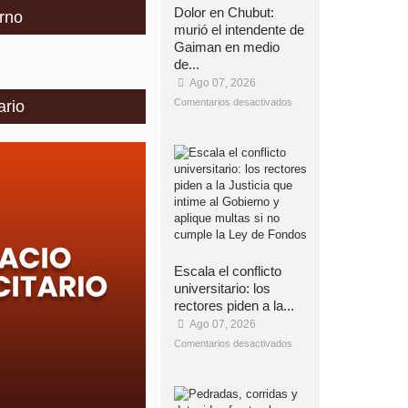
Dolor en Chubut:
rno
murió el intendente de
Gaiman en medio
de...
Ago 07, 2026
Comentarios desactivados
ario
Escala el conflicto
universitario: los
rectores piden a la...
Ago 07, 2026
Comentarios desactivados