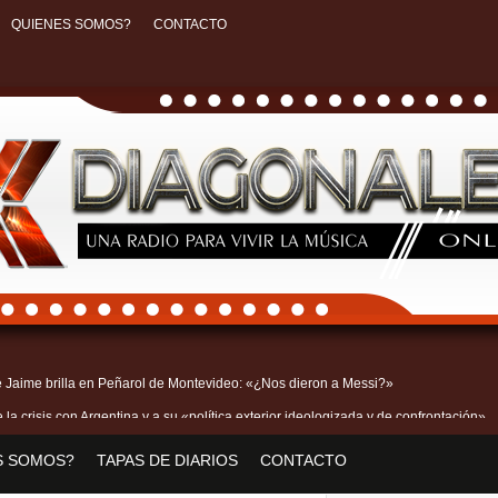
QUIENES SOMOS?
CONTACTO
be Jaime brilla en Peñarol de Montevideo: «¿Nos dieron a Messi?»
 la crisis con Argentina y a su «política exterior ideologizada y de confrontación»
 y contó su historia de amor: «Hoy, por fin, podemos dejar de escondernos»
S SOMOS?
TAPAS DE DIARIOS
CONTACTO
Real Madrid y en Italia lo recibió una multitud: jugará en Fiorentina