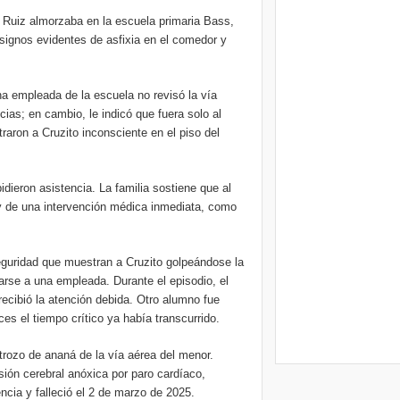
o Ruiz almorzaba en la escuela primaria Bass,
signos evidentes de asfixia en el comedor y
a empleada de la escuela no revisó la vía
cias; en cambio, le indicó que fuera solo al
aron a Cruzito inconsciente en el piso del
idieron asistencia. La familia sostiene que al
a y de una intervención médica inmediata, como
uridad que muestran a Cruzito golpeándose la
se a una empleada. Durante el episodio, el
ecibió la atención debida. Otro alumno fue
ces el tiempo crítico ya había transcurrido.
trozo de ananá de la vía aérea del menor.
esión cerebral anóxica por paro cardíaco,
ncia y falleció el 2 de marzo de 2025.