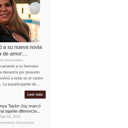
ó a su nueva novia
a de amor:...
os desactivados
licamente a su hermano
la denuncia por presunto
olvió a estar en el centro
. La exparticipante de...
Leer más
nya Taylor-Joy marcó
na tajante diferencia...
Ago 06, 2026
omentarios desactivados