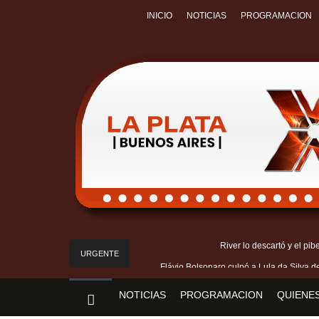
INICIO
NOTICIAS
PROGRAMACION
River lo descartó y el pi
URGENTE
Flávio Bolsonaro culpó a Lula da Silva de
Camilota presentó a su nueva novia
NOTICIAS
PROGRAMACION
QUIENE
Franco Mastantuono se fue de 