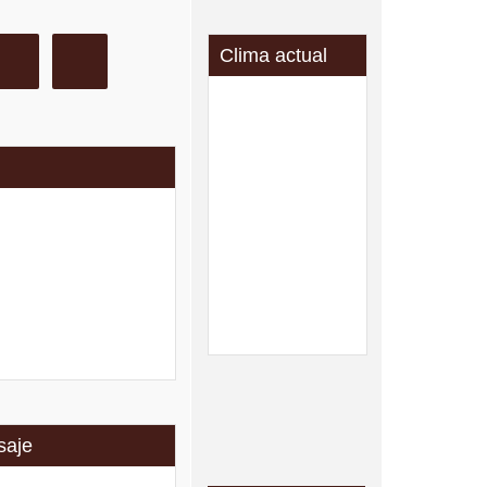
ondos
Clima actual
saje