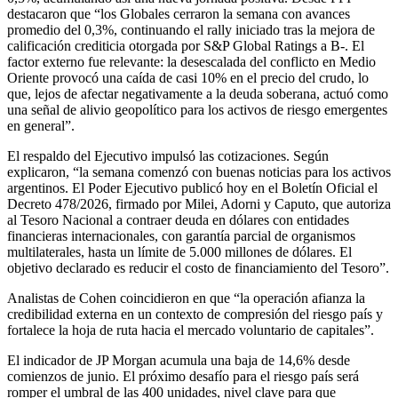
destacaron que “los Globales cerraron la semana con avances
promedio del 0,3%, continuando el rally iniciado tras la mejora de
calificación crediticia otorgada por S&P Global Ratings a B-. El
factor externo fue relevante: la desescalada del conflicto en Medio
Oriente provocó una caída de casi 10% en el precio del crudo, lo
que, lejos de afectar negativamente a la deuda soberana, actuó como
una señal de alivio geopolítico para los activos de riesgo emergentes
en general”.
El respaldo del Ejecutivo impulsó las cotizaciones. Según
explicaron, “la semana comenzó con buenas noticias para los activos
argentinos. El Poder Ejecutivo publicó hoy en el Boletín Oficial el
Decreto 478/2026, firmado por Milei, Adorni y Caputo, que autoriza
al Tesoro Nacional a contraer deuda en dólares con entidades
financieras internacionales, con garantía parcial de organismos
multilaterales, hasta un límite de 5.000 millones de dólares. El
objetivo declarado es reducir el costo de financiamiento del Tesoro”.
Analistas de Cohen coincidieron en que “la operación afianza la
credibilidad externa en un contexto de compresión del riesgo país y
fortalece la hoja de ruta hacia el mercado voluntario de capitales”.
El indicador de JP Morgan acumula una baja de 14,6% desde
comienzos de junio. El próximo desafío para el riesgo país será
romper el umbral de las 400 unidades, nivel clave para que