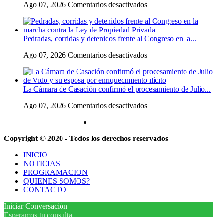
en
Ago 07, 2026
Comentarios desactivados
de
a
Escala
Gaiman
su
el
en
«política
conflicto
medio
exterior
Pedradas, corridas y detenidos frente al Congreso en la...
universitario:
de
ideologizada
los
una
y
en
Ago 07, 2026
Comentarios desactivados
rectores
operación
de
Pedradas,
piden
confrontación»
corridas
a
y
la
La Cámara de Casación confirmó el procesamiento de Julio...
detenidos
Justicia
frente
que
en
Ago 07, 2026
Comentarios desactivados
al
intime
La
Congreso
al
Cámara
en
Gobierno
de
la
y
Copyright © 2020 - Todos los derechos reservados
Casación
marcha
aplique
confirmó
contra
multas
INICIO
el
la
si
NOTICIAS
procesamiento
Ley
no
PROGRAMACION
de
de
cumple
QUIENES SOMOS?
Julio
Propiedad
la
CONTACTO
de
Privada
Ley
Vido
de
Iniciar Conversación
y
Fondos
Esperamos tu consulta