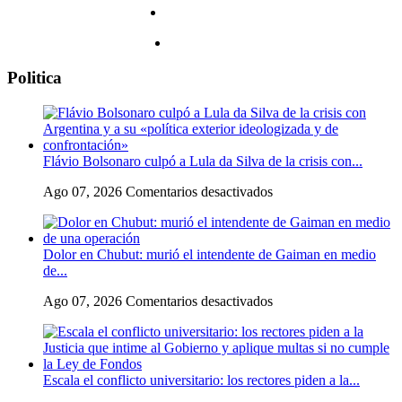
Politica
Flávio Bolsonaro culpó a Lula da Silva de la crisis con...
en
Ago 07, 2026
Comentarios desactivados
Flávio
Bolsonaro
culpó
Dolor en Chubut: murió el intendente de Gaiman en medio
a
de...
Lula
da
en
Ago 07, 2026
Comentarios desactivados
Silva
Dolor
de
en
la
Chubut:
crisis
murió
con
Escala el conflicto universitario: los rectores piden a la...
el
Argentina
intendente
y