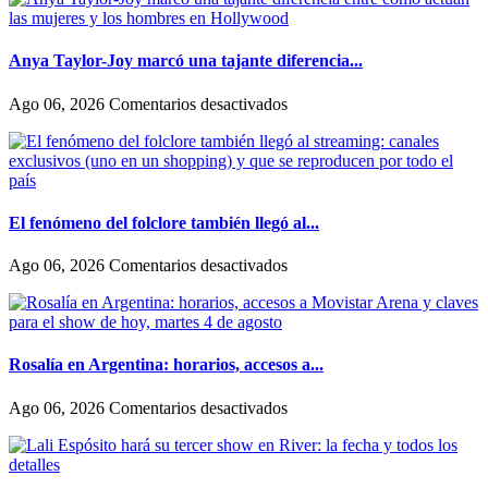
y
contó
su
Anya Taylor-Joy marcó una tajante diferencia...
historia
de
en
Ago 06, 2026
Comentarios desactivados
amor:
Anya
«Hoy,
Taylor-
por
Joy
fin,
marcó
podemos
una
dejar
tajante
El fenómeno del folclore también llegó al...
de
diferencia
escondernos»
entre
en
Ago 06, 2026
Comentarios desactivados
como
El
actúan
fenómeno
las
del
mujeres
folclore
y
también
Rosalía en Argentina: horarios, accesos a...
los
llegó
hombres
al
en
Ago 06, 2026
Comentarios desactivados
en
streaming:
Rosalía
Hollywood
canales
en
exclusivos
Argentina:
(uno
horarios,