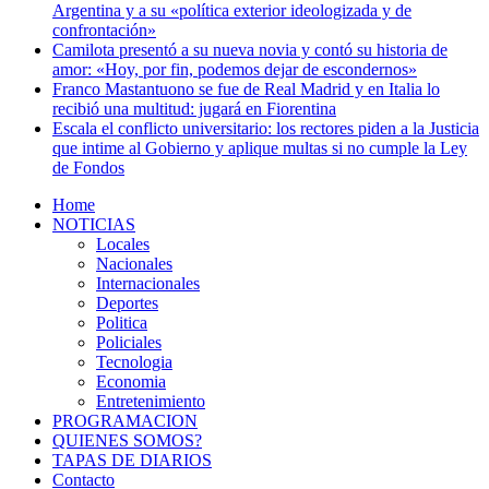
Argentina y a su «política exterior ideologizada y de
confrontación»
Camilota presentó a su nueva novia y contó su historia de
amor: «Hoy, por fin, podemos dejar de escondernos»
Franco Mastantuono se fue de Real Madrid y en Italia lo
recibió una multitud: jugará en Fiorentina
Escala el conflicto universitario: los rectores piden a la Justicia
que intime al Gobierno y aplique multas si no cumple la Ley
de Fondos
Home
NOTICIAS
Locales
Nacionales
Internacionales
Deportes
Politica
Policiales
Tecnologia
Economia
Entretenimiento
PROGRAMACION
QUIENES SOMOS?
TAPAS DE DIARIOS
Contacto