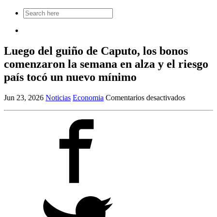
Search
for:
Luego del guiño de Caputo, los bonos
comenzaron la semana en alza y el riesgo
país tocó un nuevo mínimo
en
Jun 23, 2026
Noticias
Economia
Comentarios desactivados
Luego
del
guiño
de
Caputo,
los
bonos
comenzar
la
semana
en
alza
y