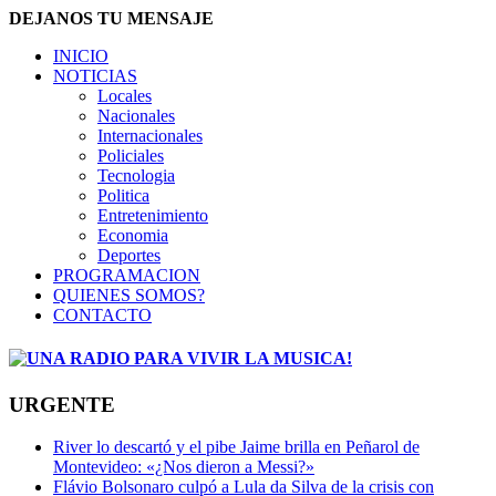
DEJANOS TU MENSAJE
INICIO
NOTICIAS
Locales
Nacionales
Internacionales
Policiales
Tecnologia
Politica
Entretenimiento
Economia
Deportes
PROGRAMACION
QUIENES SOMOS?
CONTACTO
URGENTE
River lo descartó y el pibe Jaime brilla en Peñarol de
Montevideo: «¿Nos dieron a Messi?»
Flávio Bolsonaro culpó a Lula da Silva de la crisis con