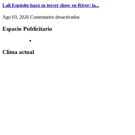
en
accesos
Lali Espósito hará su tercer show en River: la...
un
a
shopping)
Movistar
en
Ago 03, 2026
Comentarios desactivados
y
Arena
Lali
que
y
Espósito
Espacio Publicitario
se
claves
hará
reproducen
para
su
por
el
tercer
todo
show
show
Clima actual
el
de
en
país
hoy,
River:
martes
la
4
fecha
de
y
agosto
todos
los
detalles