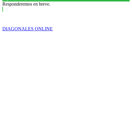
su
Responderemos en breve.
esposa
por
enriquecimiento
ilícito
DIAGONALES ONLINE